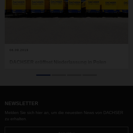
06.09.2019
DACHSER eröffnet Niederlassung in Polen
Anfang September hat der Logistikdienstleister eine neue
Niederlassung in Rzeszow in Südostpolen eröffnet. Die
Anlage in der Woiwodschaft Unterkarpaten ist der neunte
Standort von DACHSER in Polen. Neben Straßentransport
und Lagerung wird die Niederlassung Rzeszow auch
interkontinentalen Güterverkehr, insbesondere Luftfracht,
NEWSLETTER
abwickeln.
Melden Sie sich hier an, um die neuesten News von DACHSER
zu erhalten.