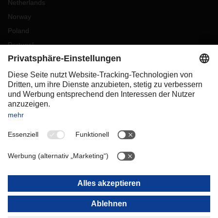
Netherlands
Norway
Poland
Portugal
Romania
Slovakia
Spain
Sweden
Switzerland
(
DE
FR
)
Turkey
OCEANIA
Australia
New Zealand