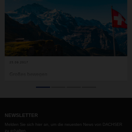
25.09.2017
Großes bewegen
Logistik aus dem Herzen Europas: Vor fünfzig Jahren
startete DACHSER in der Schweiz mit einer eigenen
Landesorganisation. Aus der ehemals kleinen, klassischen
Spedition ist heute einer der wichtigsten Logistikdienstleister
der Alpenrepublik geworden.
NEWSLETTER
Melden Sie sich hier an, um die neuesten News von DACHSER
zu erhalten.