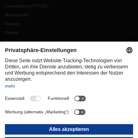
Luxembourg
(
FR
DE
)
Netherlands
Norway
Poland
Portugal
Romania
Slovakia
Spain
Sweden
Switzerland
(
DE
FR
)
Turkey
OCEANIA
Australia
New Zealand