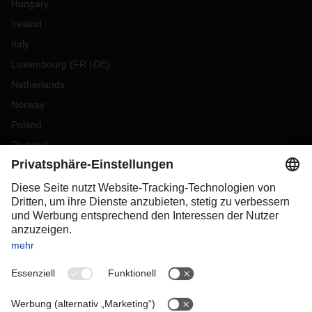
Hungary
Ireland
Italy
Luxembourg
(
FR
DE
)
Netherlands
Norway
Poland
Portugal
Romania
Slovakia
Spain
Sweden
Switzerland
(
DE
FR
)
Turkey
OCEANIA