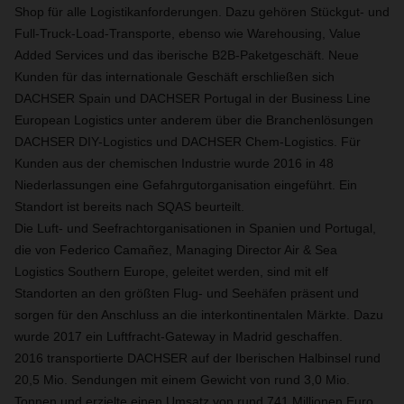
Shop für alle Logistikanforderungen. Dazu gehören Stückgut- und
Full-Truck-Load-Transporte, ebenso wie Warehousing, Value
Added Services und das iberische B2B-Paketgeschäft. Neue
Kunden für das internationale Geschäft erschließen sich
DACHSER Spain und DACHSER Portugal in der Business Line
European Logistics unter anderem über die Branchenlösungen
DACHSER DIY-Logistics und DACHSER Chem-Logistics. Für
Kunden aus der chemischen Industrie wurde 2016 in 48
Niederlassungen eine Gefahrgutorganisation eingeführt. Ein
Standort ist bereits nach SQAS beurteilt.
Die Luft- und Seefrachtorganisationen in Spanien und Portugal,
die von Federico Camañez, Managing Director Air & Sea
Logistics Southern Europe, geleitet werden, sind mit elf
Standorten an den größten Flug- und Seehäfen präsent und
sorgen für den Anschluss an die interkontinentalen Märkte. Dazu
wurde 2017 ein Luftfracht-Gateway in Madrid geschaffen.
2016 transportierte DACHSER auf der Iberischen Halbinsel rund
20,5 Mio. Sendungen mit einem Gewicht von rund 3,0 Mio.
Tonnen und erzielte einen Umsatz von rund 741 Millionen Euro.