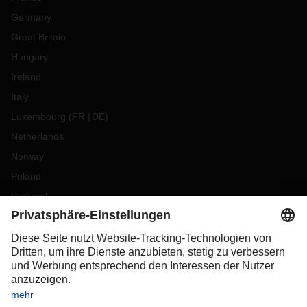
Germany
Great Britain
Hungary
Ireland
Italy
Luxembourg
(
FR
DE
)
Netherlands
Norway
Poland
Portugal
Romania
Slovakia
Spain
Sweden
Switzerland
(
DE
FR
)