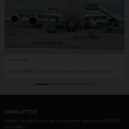
26.01.2023
DACHSER Türkei organisiert Charterflug an die
Elfenbeinküste
Ende des vergangenen Jahres führte das Team von
DACHSER Turkey Air & Sea Logistics einen Charterflug von
der Türkei nach Westafrika durch. Für den Kunden standen
dabei die hohe Dringlichkeit der Sendung sowie der
NEWSLETTER
lösungsorientierte Ansatz von DACHSER im Fokus.
Melden Sie sich hier an, um die neuesten News von DACHSER
zu erhalten.