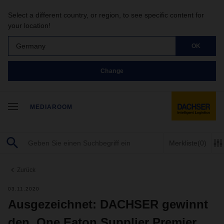
Select a different country, or region, to see specific content for
your location!
Germany
OK
Change
MEDIAROOM
Merkliste
(0)
Zurück
03.11.2020
Ausgezeichnet: DACHSER gewinnt
den ‚One Eaton Supplier Premier