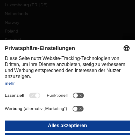
Luxembourg
(
FR
DE
)
Netherlands
Norway
Poland
Portugal
Romania
Slovakia
Spain
Sweden
Switzerland
(
DE
FR
)
Turkey
OCEANIA
Australia
New Zealand