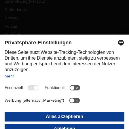
Luxembourg
(
FR
DE
)
Netherlands
Norway
Poland
Portugal
Romania
Slovakia
Spain
Sweden
Switzerland
(
DE
FR
)
Turkey
OCEANIA
Australia
New Zealand