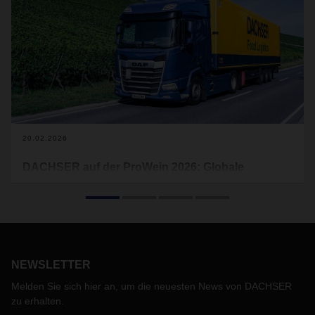
20.02.2026
DACHSER auf der ProWein 2026: Globale
Services für die Wein- und Spirituosen-Branche
Auch in diesem Jahr präsentiert sich DACHSER auf der
ProWein, der führenden Fachmesse für Wein und
Spirituosen, die vom 15. bis 17. März 2026 in Düsseldorf
stattfindet. Im Mittelpunkt des Auftritts in Halle 6, Stand N46
NEWSLETTER
stehen branchenspezifische Logistikservices in Deutschland
und Europa sowie integrierte Supply-Chains nach Asien,
Melden Sie sich hier an, um die neuesten News von DACHSER
Nord- und Südamerika.
zu erhalten.