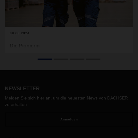
09.08.2024
Die Pionierin
Transit Terminal Trainer ist noch ein sehr junges Berufsbild
bei DACHSER. Lisa Ederer gehört zu den Pionierinnen. In
Graz sorgt sie für das passende Zusammenspiel von Teams
und Prozessen in der Umschlaghalle. Dabei sind viele
fachliche wie auch menschliche Qualitäten gefragt.
NEWSLETTER
Melden Sie sich hier an, um die neuesten News von DACHSER
zu erhalten.
Anmelden