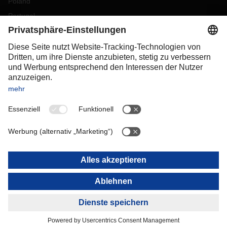
Poland
Portugal
Romania
Slovakia
Spain
Sweden
Switzerland
(
DE
FR
)
Turkey
OCEANIA
Australia
New Zealand