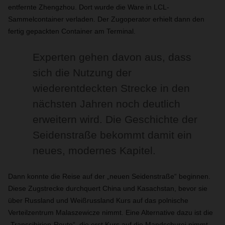
entfernte Zhengzhou. Dort wurde die Ware in LCL-
Sammelcontainer verladen. Der Zugoperator erhielt dann den
fertig gepackten Container am Terminal.
Experten gehen davon aus, dass
sich die Nutzung der
wiederentdeckten Strecke in den
nächsten Jahren noch deutlich
erweitern wird. Die Geschichte der
Seidenstraße bekommt damit ein
neues, modernes Kapitel.
Dann konnte die Reise auf der „neuen Seidenstraße“ beginnen.
Diese Zugstrecke durchquert China und Kasachstan, bevor sie
über Russland und Weißrussland Kurs auf das polnische
Verteilzentrum Malaszewicze nimmt. Eine Alternative dazu ist die
„Transsibirien-Route“, die erst Kurs auf die Mandschurei nimmt