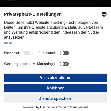
Poland
Portugal
Romania
Slovakia
Spain
Sweden
Switzerland
(
DE
FR
)
Turkey
OCEANIA
Australia
New Zealand