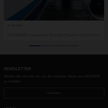
20.02.2020
DACHSER organisiert Spezial-Charter nach China
Als Reaktion auf die eingeschränkte Luftfrachtkapazitätslage
durch COVID 19 hat DACHSER Air & Sea Logistics einen
Charter-Notfallplan erstellt. Damit können Kunden aktuell auf
einen robusten und zuverlässigen Premium-Flugdienst von
Frankfurt nach China zurückgreifen.
NEWSLETTER
Melden Sie sich hier an, um die neuesten News von DACHSER
zu erhalten.
Anmelden