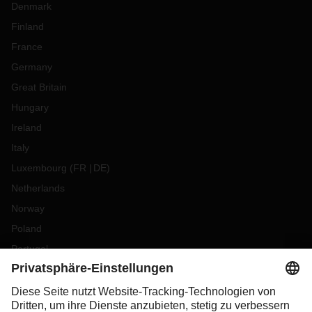
Denmark
Finland
France
Germany
Great Britain
Hungary
Ireland
Italy
Luxembourg
(
FR
DE
)
Netherlands
Norway
Poland
Portugal
Romania
Slovakia
Spain