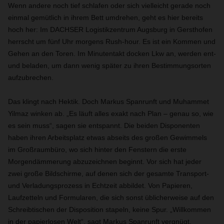
Wenn andere noch tief schlafen oder sich vielleicht gerade noch
einmal gemütlich in ihrem Bett umdrehen, geht es hier bereits
hoch her: Im DACHSER Logistikzentrum Augsburg in Gersthofen
herrscht um fünf Uhr morgens Rush-hour. Es ist ein Kommen und
Gehen an den Toren. Im Minutentakt docken Lkw an, werden ent-
und beladen, um dann wenig später zu ihren Bestimmungsorten
aufzubrechen.
Das klingt nach Hektik. Doch Markus Spanrunft und Muhammet
Yilmaz winken ab. „Es läuft alles exakt nach Plan – genau so, wie
es sein muss“, sagen sie entspannt. Die beiden Disponenten
haben ihren Arbeitsplatz etwas abseits des großen Gewimmels
im Großraumbüro, wo sich hinter den Fenstern die erste
Morgendämmerung abzuzeichnen beginnt. Vor sich hat jeder
zwei große Bildschirme, auf denen sich der gesamte Transport-
und Verladungsprozess in Echtzeit abbildet. Von Papieren,
Laufzetteln und Formularen, die sich sonst üblicherweise auf den
Schreibtischen der Disposition stapeln, keine Spur. „Willkommen
in der papierlosen Welt“, sagt Markus Spanrunft vergnügt.