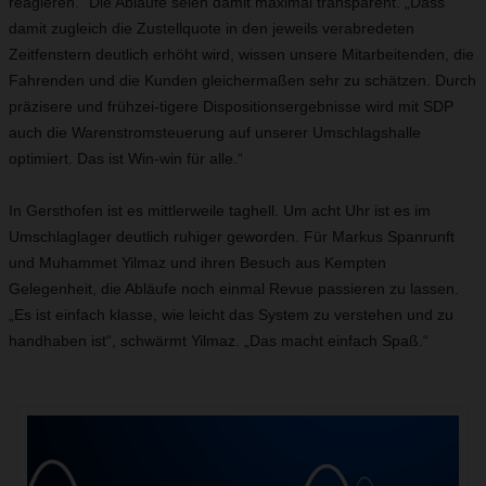
reagieren.“ Die Abläufe seien damit maximal transparent. „Dass
damit zugleich die Zustellquote in den jeweils verabredeten
Zeitfenstern deutlich erhöht wird, wissen unsere Mitarbeitenden, die
Fahrenden und die Kunden gleichermaßen sehr zu schätzen. Durch
präzisere und frühzei-tigere Dispositionsergebnisse wird mit SDP
auch die Warenstromsteuerung auf unserer Umschlagshalle
optimiert. Das ist Win-win für alle.“
In Gersthofen ist es mittlerweile taghell. Um acht Uhr ist es im
Umschlaglager deutlich ruhiger geworden. Für Markus Spanrunft
und Muhammet Yilmaz und ihren Besuch aus Kempten
Gelegenheit, die Abläufe noch einmal Revue passieren zu lassen.
„Es ist einfach klasse, wie leicht das System zu verstehen und zu
handhaben ist“, schwärmt Yilmaz. „Das macht einfach Spaß.“