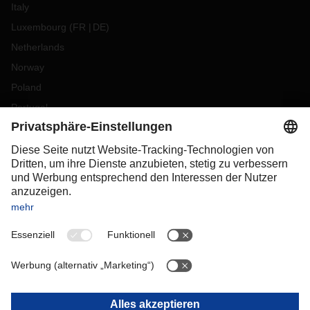
Italy
Luxembourg
(
FR
DE
)
Netherlands
Norway
Poland
Portugal
Romania
Slovakia
Spain
Sweden
Switzerland
(
DE
FR
)
Turkey
OCEANIA
Australia
New Zealand