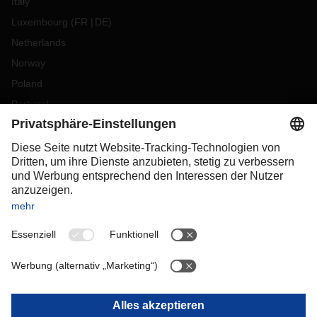
Italy
Luxembourg
(
FR
DE
)
Netherlands
Norway
Poland
Portugal
Romania
Slovakia
Spain
Sweden
Switzerland
(
DE
FR
)
Türkiye
OCEANIA
Australia
New Zealand