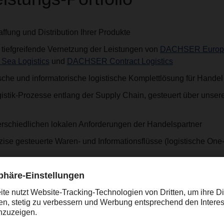
ffung und Distribution Ihrer Produkte
tiefgreifende Vernetzung der Leistungen von
DACHSER Europe
Sea Logistics
und
DACHSER Contract Logistics
ische und informatorische logistische Komplettlösung für Handel
istik-Prozesse entlang der Supply Chain, gesteuert über unse
erschiedlichen lokalen Anforderungen der Handelspartner
zise gesteuerte Waren- und Informationsflüsse (logistische On
nal- und Lagerplanung durch optimierte Wareneingangsprozesse
ntren und an den Handelsrampen
 Rampenkontakte bei Lieferant und Handel durch Warenbündel
 bis zum Point of Sale und zurück