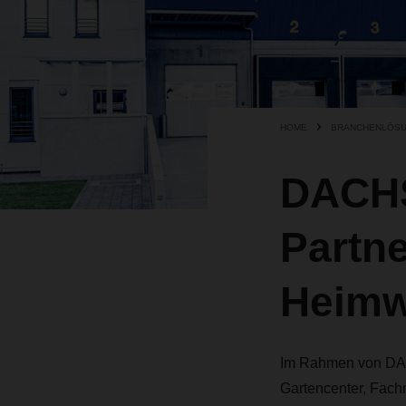
HOME
BRANCHENLÖS
DACHS
Partne
Heimw
Im Rahmen von DACH
Gartencenter, Fac