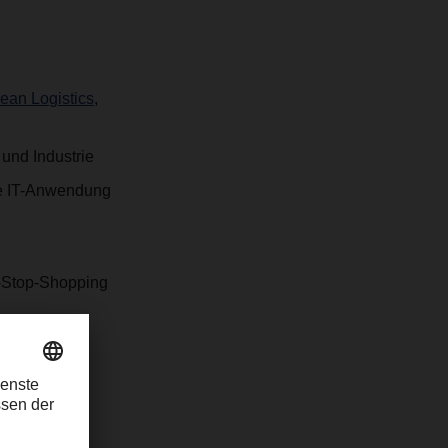
an Logistics
,
 und Industrie
re IT-Anwendung
e-Stop-Shopping
 in
ung