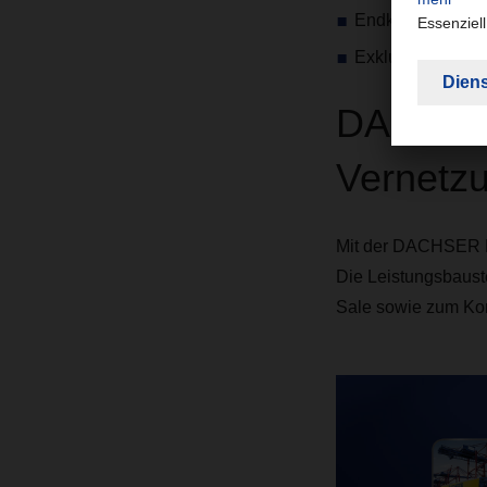
Endkundenbeliefe
Exklusiver Logis
DACHSER 
Vernetzu
Mit der DACHSER DI
Die Leistungsbauste
Sale sowie zum Kon