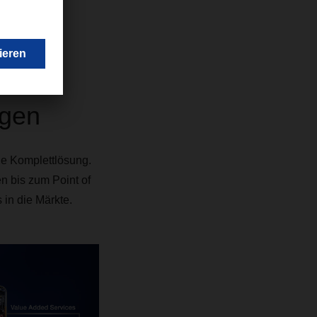
ie
ngen
he Komplettlösung.
n bis zum Point of
in die Märkte.