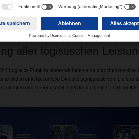
rung mit speziellem Lieferservice über
targo on-site
tikdienstleister für systemfähiges Stückgut und Warehousing
DIY Logistics Pipeline - d
ng aller logistischen Leistu
Y Logistics Pipeline bieten wir Ihnen eine branchenspezifisc
ine bilden eine lückenlose Dienstleistungskette vom Lieferante
sumenten und steuern somit einen kontinuierlichen Warenfluss 