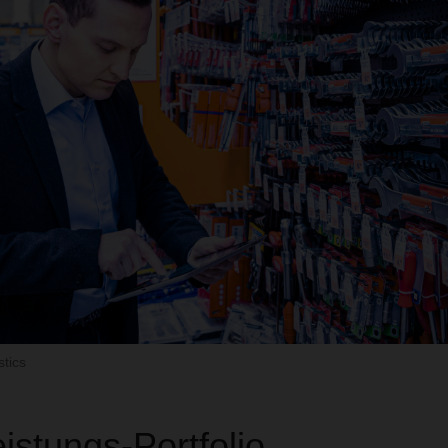
tics
istungs-Portfolio