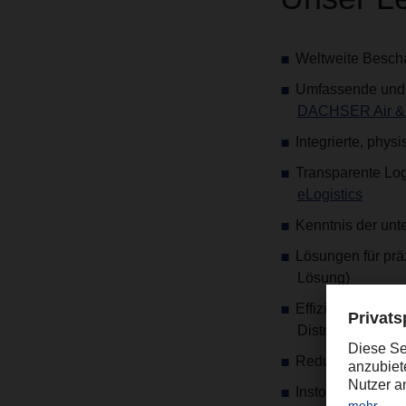
Weltweite Bescha
Umfassende und 
DACHSER Air & 
Integrierte, phys
Transparente Log
eLogistics
Kenntnis der unt
Lösungen für prä
Lösung)
Effiziente Perso
Distributionsze
Reduzierung der
Instore-Logistics