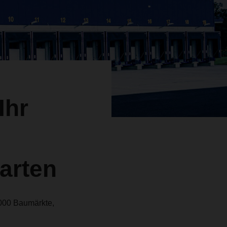
Ihr
arten
000 Baumärkte,