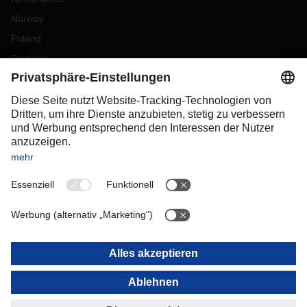
Norway
Poland
Portugal
Romania
Slovakia
Spain
Sweden
Switzerland
(
DE
FR
)
Türkiye
OCEANIA
Australia
New Zealand