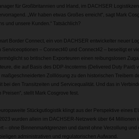
ager für Großbritannien und Irland, im DACHSER Logistikzen
ervorragend. „Wir haben etwas Großes erreicht“, sagt Mark Cos
s und unsere Kunden.“ Tatsächlich?
mart Border Connect, ein von DACHSER entwickelter neuer Logis
 Serviceoptionen – Connect40 und Connect42 – beseitigt er vie
rmöglicht so britischen Exporteuren einen reibungslosen Zug
teure, die auf Basis des DDP-Incoterms (Delivered Duty Paid) ver
r maßgeschneiderten Zolllösung zu den historischen Treibern de
it bei den Transitzeiten und Servicequalität. Und das in Verbind
Preisen“, stellt Mark Cosgrove fest.
uropaweite Stückgutlogistik klingt aus der Perspektive eines E
. 2023 wurden allein im DACHSER-Netzwerk über 64 Millionen 
t – ohne Binnenmarktgrenzen und damit ohne Verzollung und 
ieligen administrativen und regulatorischen Aufwand.