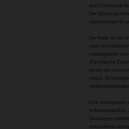
and Commercial Man
Die Stimmung ist h
Gamechanger für un
Die Rede ist von S
zwei verschiedenen
Landesgrenze und e
„Für britische Expor
kehren wir mit eine
zurück: Schnelligke
wettbewerbsfähigen 
Eine reibungslose e
selbstverständlich
Sendungen beförder
verbundenen kostsp