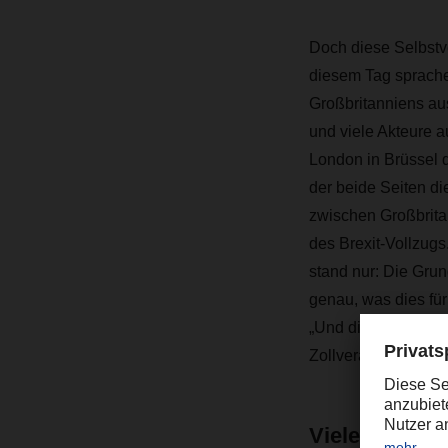
Doch diese Selbstve
diesem Tag sprachen
Großbritanniens au
und viele Akteure a
London in Brüssel d
der beide Seiten di
zwischen Großbrita
des Brexit-Vollzugs
stand nur: Die Gru
genau, was dies für
„Und die Uhr tickte
Zollverantwortlich
Viele schlafl