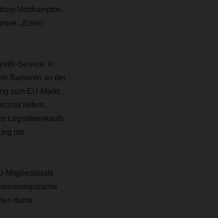
trum Northampton.
grove. „Einen
tik-Service. In
le Barrieren an der
ang zum EU-Markt.
zollt liefern,
s Logistikeinkaufs
ung mit
U-Mitgliedstaats
innereuropäische
den damit