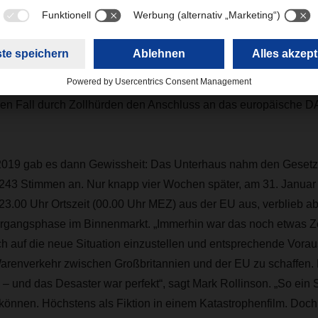
ational aufgestellten Unternehmen konnte, begann schon, seine
iele kleine und mittelständische Unternehmen war dies jedoch k
ungen finden, mit den neuen, komplexen und anfangs völlig un
mzugehen“, berichtet Mark Rollinson. „Da hatten viele schlaflos
inen Fall durch Zollhürden den Anschluss an das europäisch
019 gab es dann Gewissheit: Das Unterhaus nahm den Geset
:243 Stimmen an. Nur knapp vier Wochen später, am 31. Januar 
23.00 Uhr Ortszeit (00.00 Uhr MEZ) aus der EU aus, verblieb a
ergangsphase im Binnenmarkt. „Immerhin war das noch etwas Ze
ch auf die neue Situation einzustellen und entsprechende Vora
Warenverkehr zwischen Großbritannien und der EU zu schaffen
 und das Desaster war perfekt“, sagt Mark Rollinson. „So ein S
n können. Höchstens als Fiktion in einem Katastrophenfilm. Doc