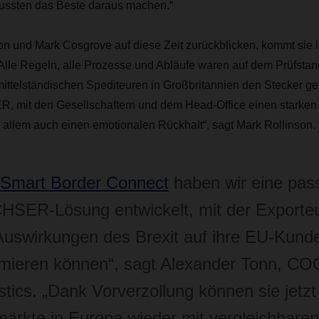
mussten das Beste daraus machen.“
n und Mark Cosgrove auf diese Zeit zurückblicken, kommt sie 
„Alle Regeln, alle Prozesse und Abläufe waren auf dem Prüfstan
ttelständischen Spediteuren in Großbritannien den Stecker ge
, mit den Gesellschaftern und dem Head-Office einen starken 
r allem auch einen emotionalen Rückhalt“, sagt Mark Rollinson.
t
Smart Border Connect
haben wir eine pa
SER-Lösung entwickelt, mit der Exporte
Auswirkungen des Brexit auf ihre EU-Kund
mieren können“, sagt Alexander Tonn, C
stics. „Dank Vorverzollung können sie jetzt 
märkte in Europa wieder mit vergleichbare