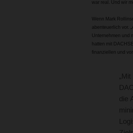
war real. Und wir 
Wenn Mark Rollinso
abenteuerlich vor. 
Unternehmen und mi
hatten mit DACHSER
finanziellen und vo
„Mi
DACH
die 
mini
Logi
Ziel