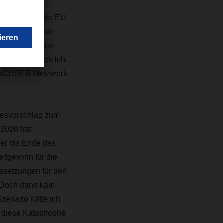
n Betrieb in die EU
eine Option, sie
übersichtlichen
e Nächte. Auch ich.
e DACHSER-Netzwerk
zesvorschlag zum
2020 trat
ber bis Ende des
itgewinn für die
ussetzungen für den
. Doch dann kam
zenario hätte ich
h diese Katastrophe