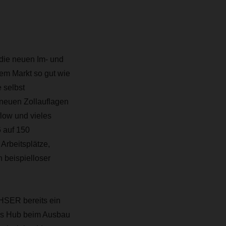
die neuen Im- und
dem Markt so gut wie
 selbst
neuen Zollauflagen
low und vieles
 auf 150
 Arbeitsplätze,
 beispielloser
CHSER bereits ein
oms Hub beim Ausbau