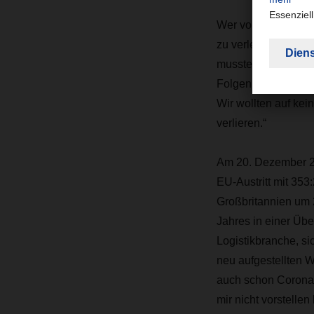
Wer von den intern
zu verlegen. „Für v
mussten eigene Lös
Folgen des Brexit u
Wir wollten auf ke
verlieren.“
Am 20. Dezember 2
EU-Austritt mit 353
Großbritannien um 
Jahres in einer Üb
Logistikbranche, si
neu aufgestellten 
auch schon Corona –
mir nicht vorstelle