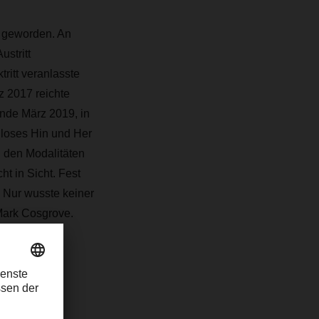
r geworden. An
stritt
itt veranlasste
z 2017 reichte
Ende März 2019, in
lloses Hin und Her
 den Modalitäten
t in Sicht. Fest
 Nur wusste keiner
 Mark Cosgrove.