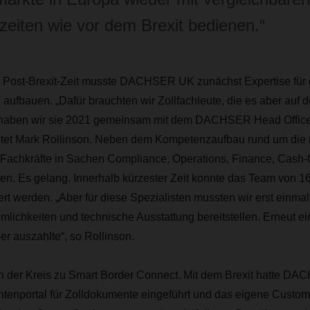
zeiten wie vor dem Brexit bedienen.“
 Post-Brexit-Zeit musste DACHSER UK zunächst Expertise für 
ufbauen. „Dafür brauchten wir Zollfachleute, die es aber auf 
o haben wir sie 2021 gemeinsam mit dem DACHSER Head Office
chtet Mark Rollinson. Neben dem Kompetenzaufbau rund um die 
 Fachkräfte in Sachen Compliance, Operations, Finance, Cash-f
n. Es gelang. Innerhalb kürzester Zeit konnte das Team von 16
ert werden. „Aber für diese Spezialisten mussten wir erst einmal
ichkeiten und technische Ausstattung bereitstellen. Erneut ein
ber auszahlte“, so Rollinson.
ch der Kreis zu Smart Border Connect. Mit dem Brexit hatte DA
tenportal für Zolldokumente eingeführt und das eigene Cust