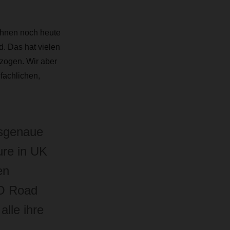
ihnen noch heute
d. Das hat vielen
zogen. Wir aber
fachlichen,
ssgenaue
ure in UK
en
OO Road
alle ihre
n