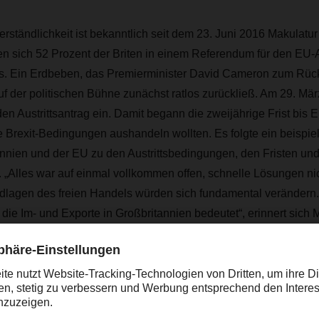
rständlichkeit ist bekanntlich seit dem 23. Juni 2016 Makulatu
 sich 52 Prozent der Briten in einem Referendum für den EU-Au
s. Ein Erdbeben, das Premierminister David Cameron zum Rücktr
uf der politischen Bühne zunächst ratlos zurückließ. Am 29. Mär
en Austrittsantrag ein. Damit begann die zweijährige Frist bis 
e Brexit-Bedingungen aushandeln wollten. Es folgte ein beispie
nnien und der EU zu den Austrittsbedingungen, den Fristen und
. „Alles war auf einmal vollkommen offen, schnelle Lösungen nich
ndlagen des freien Handels würden sich fundamental verändern.
 die Im- und Exporte in Großbritannien bedeutet“, erinnert sich
. Das war Stress pur. Handelspartner, Spediteure, aber auch die
en brauchten Lösungen, für die es keine Blaupause gab.“
ose Nächte