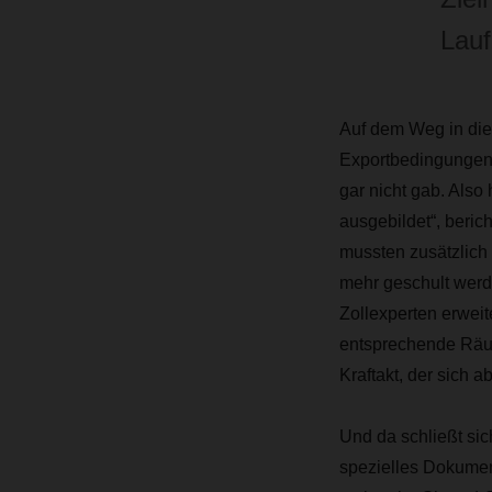
Lauf
Auf dem Weg in die
Exportbedingungen a
gar nicht gab. Als
ausgebildet“, beri
mussten zusätzlich
mehr geschult werde
Zollexperten erweit
entsprechende Räuml
Kraftakt, der sich a
Und da schließt si
spezielles Dokumen