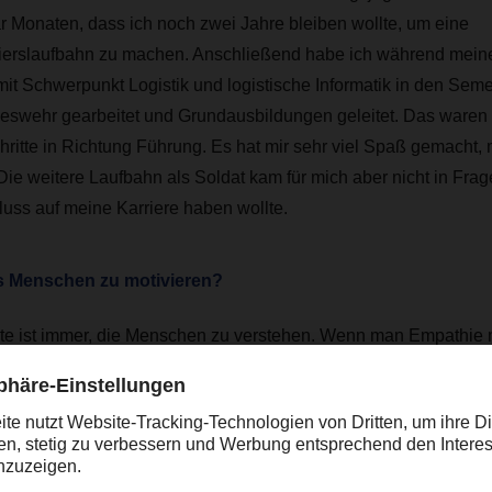
r Monaten, dass ich noch zwei Jahre bleiben wollte, um eine
zierslaufbahn zu machen. Anschließend habe ich während mei
it Schwerpunkt Logistik und logistische Informatik in den Seme
eswehr gearbeitet und Grundausbildungen geleitet. Das waren f
hritte in Richtung Führung. Es hat mir sehr viel Spaß gemacht, 
 Die weitere Laufbahn als Soldat kam für mich aber nicht in Frag
luss auf meine Karriere haben wollte.
s Menschen zu motivieren?
te ist immer, die Menschen zu verstehen. Wenn man Empathie m
e einstellen kann, kann man Dinge besser erklären und ein gege
schaffen. Das A und O ist – wie in allen Lebenslagen – den nöt
 und den anderen ernst zu nehmen. Bei DACHSER ist es extrem
im Gespräch zu bleiben. Das Gefühl für das Leben in der Nied
den sein. Wir als Vorstände müssen darauf achten, dass wir d