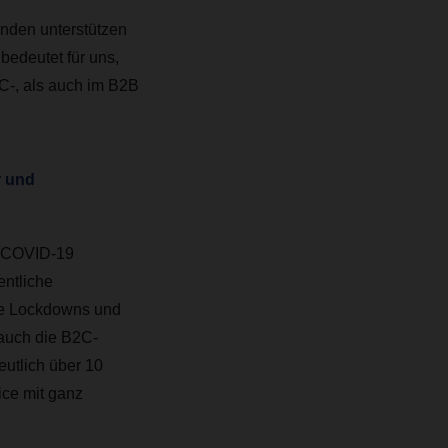
unden unterstützen
bedeutet für uns,
C-, als auch im B2B
r und
r COVID-19
ntliche
die Lockdowns und
 auch die B2C-
utlich über 10
ice mit ganz