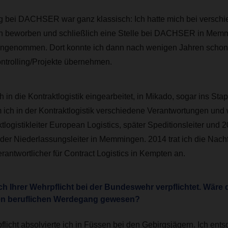
g bei DACHSER war ganz klassisch: Ich hatte mich bei versch
 beworben und schließlich eine Stelle bei DACHSER in Mem
angenommen. Dort konnte ich dann nach wenigen Jahren schon 
ntrolling/Projekte übernehmen.
 in die Kontraktlogistik eingearbeitet, in Mikado, sogar ins Sta
ich in der Kontraktlogistik verschiedene Verantwortungen und 
tlogistikleiter European Logistics, später Speditionsleiter und 
ender Niederlassungsleiter in Memmingen. 2014 trat ich die Nac
rantwortlicher für Contract Logistics in Kempten an.
h Ihrer Wehrpflicht bei der Bundeswehr verpflichtet. Wäre 
hren beruflichen Werdegang gewesen?
licht absolvierte ich in Füssen bei den Gebirgsjägern. Ich ents