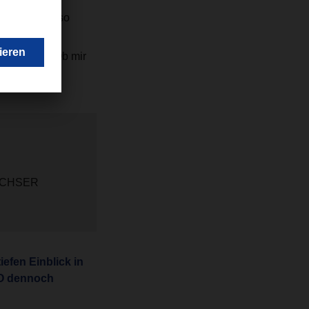
tuell nicht so
l reisen. Ich
 besuchen. Ob mir
eden Fall da.
 DACHSER
efen Einblick in
OO dennoch