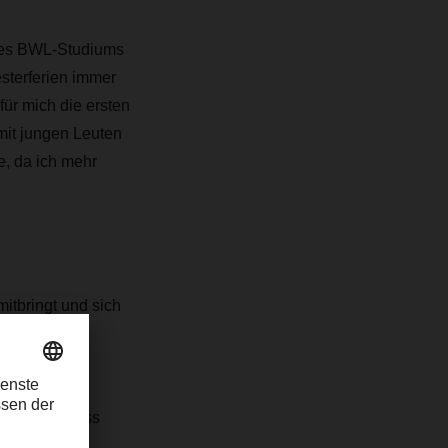
nes BWL-Studiums
sterferien immer
ür mich die ersten
mit jungen Leuten
e, da ich mehr
itbringt und sich
nseitiges
igen Respekt
 wichtig,
erlassung muss
iese Nähe