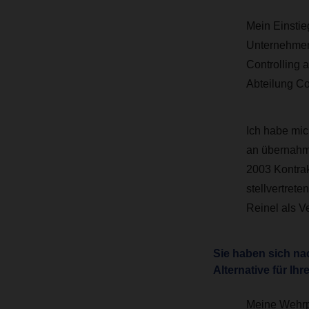
Mein Einstie
Unternehmen
Controlling 
Abteilung Co
Ich habe mich
an übernahm 
2003 Kontrak
stellvertret
Reinel als Ve
Sie haben sich nac
Alternative für I
Meine Wehrpf