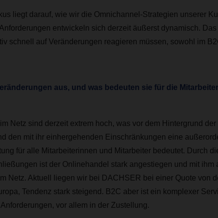
okus liegt darauf, wie wir die Omnichannel-Strategien unserer K
Anforderungen entwickeln sich derzeit äußerst dynamisch. Das 
ativ schnell auf Veränderungen reagieren müssen, sowohl im B2
eränderungen aus, und was bedeuten sie für die Mitarbeite
m Netz sind derzeit extrem hoch, was vor dem Hintergrund de
d den mit ihr einhergehenden Einschränkungen eine außerorde
tung für alle Mitarbeiterinnen und Mitarbeiter bedeutet. Durch 
ließungen ist der Onlinehandel stark angestiegen und mit ihm
 Netz. Aktuell liegen wir bei DACHSER bei einer Quote von de
uropa, Tendenz stark
steigend. B2C aber ist ein komplexer Serv
 Anforderungen, vor allem in der Zustellung.