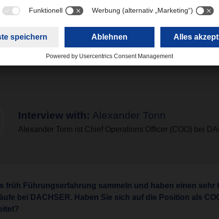
 uns Zeit dafür nehmen. Leider ist der persönliche Austausch ak
isher, aber sobald es die Situation zulässt, werde ich erneut vie
 großen Teil der Niederlassungen in Europa zumindest einmal
tt gelingt, ist zwar noch nicht klar, aber der Wille dazu ist auf j
Interview with:
Alexander Tonn
Alexander Tonn ist Chief Operations Officer (COO) bei
ts früh Führungserfahrung sammeln und haben einen sehr ti
läufe bei DACHSER. Haben Sie sich auf die Position als C
itet?