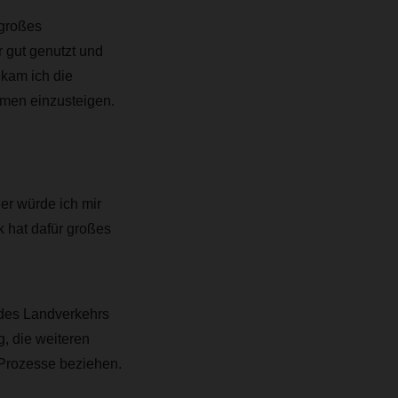
 großes
 gut genutzt und
ekam ich die
smen einzusteigen.
ier würde ich mir
 hat dafür großes
 des Landverkehrs
g, die weiteren
 Prozesse beziehen.