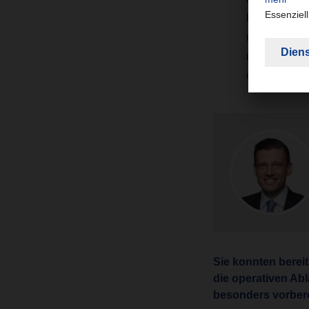
bewahren und
möglich wie b
möchte einen
das je komple
Sie konnten berei
die operativen Ab
besonders vorbere