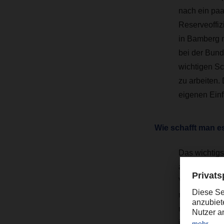
nach ein paa
Reserveoffi
in Bamberg m
bei der Bund
wichtigen Sc
zu arbeiten.
eigenen Einf
Wie schafft man e
Das wichtigs
auf die Leut
Verständnis 
mitzubringen
miteinander 
immer vorhan