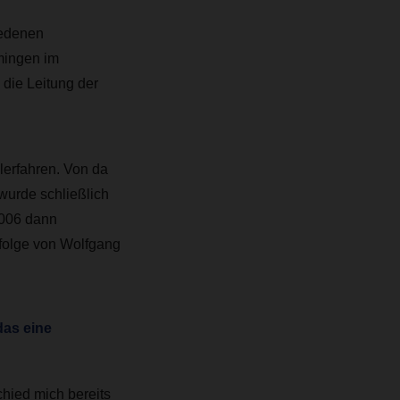
iedenen
mingen im
die Leitung der
plerfahren. Von da
wurde schließlich
2006 dann
hfolge von Wolfgang
das eine
chied mich bereits