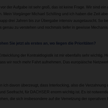
vor der Aufgabe ist sehr groß, das ist keine Frage. Wir sind ein
 Mein Vorgänger Michael Schilling und ich haben die Zeit aber
napp drei Jahren bis zur Übergabe intensiv ausgetauscht. So b
s genau zu verstehen und nochmals tiefer in gewisse Mechani
n Sie jetzt als erstes an, wo liegen die Prioritäten?
ntwicklung der Kontraktlogistik ist mir ebenfalls sehr wichtig. H
ass wir noch mehr Fahrt aufnehmen. Das europäische Netzwerk
 ich davon überzeugt, dass Interlocking, also die Verzahnung
- und Seefracht, für DACHSER enorm wichtig ist. Es ist notwendi
gehen, die sich insbesondere auf die Vernetzung der operativen