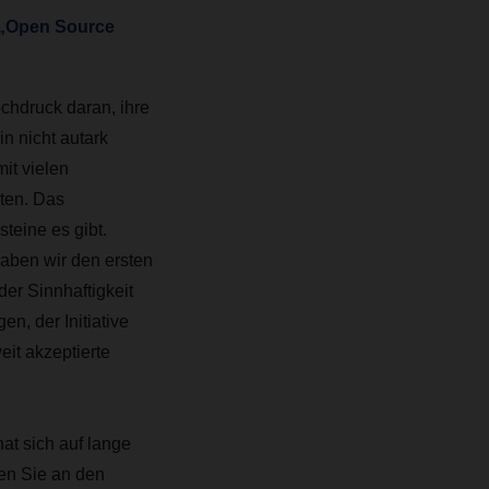
e „Open Source
ochdruck daran, ihre
n nicht autark
mit vielen
ten. Das
teine es gibt.
aben wir den ersten
er Sinnhaftigkeit
, der Initiative
it akzeptierte
at sich auf lange
ken Sie an den