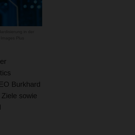
ardisierung in der
 Images Plus
er
tics
CEO Burkhard
Ziele sowie
d