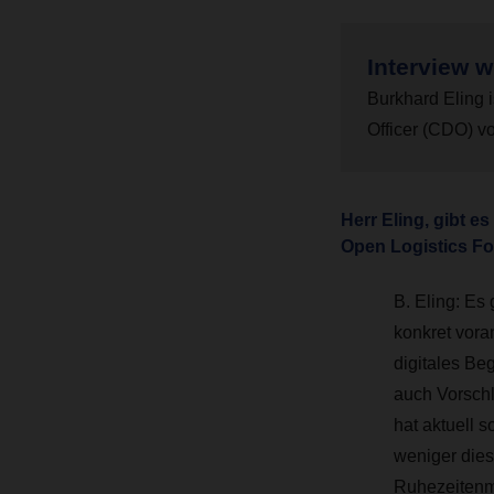
Interview w
Burkhard Eling 
Officer (CDO)
Herr Eling, gibt 
Open Logistics F
B. Eling:
Es g
konkret voran
digitales Be
auch Vorschl
hat aktuell s
weniger dies
Ruhezeitenm