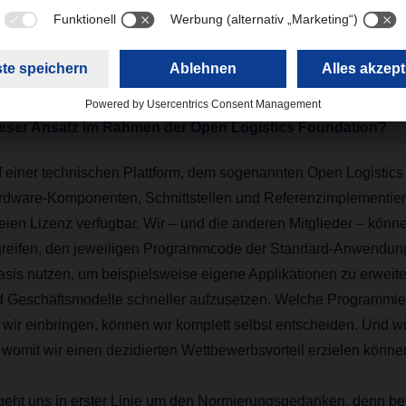
n und Applikationen ein. Die Open Source Community lebt von
enigen Fällen von altruistischen Motiven und sehr oft vom gemei
vereinfachen, Entwicklungskosten zu teilen und Marktanteile zu
dieser Ansatz im Rahmen der Open Logistics Foundation?
 einer technischen Plattform, dem sogenannten Open Logistics 
ardware-Komponenten, Schnittstellen und Referenzimplementie
reien Lizenz verfügbar. Wir – und die anderen Mitglieder – könne
ugreifen, den jeweiligen Programmcode der Standard-Anwendun
asis nutzen, um beispielsweise eigene Applikationen zu erweit
 Geschäftsmodelle schneller aufzusetzen. Welche Programmie
 wir einbringen, können wir komplett selbst entscheiden. Und w
, womit wir einen dezidierten Wettbewerbsvorteil erzielen könne
eht uns in erster Linie um den Normierungsgedanken, denn be