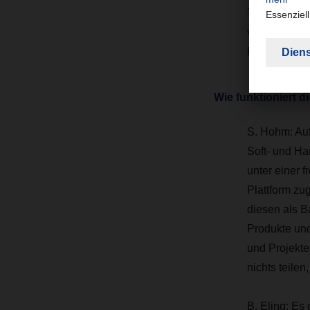
70 Programme
vieler, in w
Prozesse zu 
Wie funktioniert 
S. Hohm:
Auf
Soft- und H
unter einer f
Plattform z
diesen als B
Produkte und
und Projekte
nichts teilen
B. Eling:
Es g