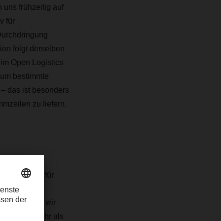
uns frühzeitig auf
 für
Durchdringung
n folgt derselben
 im Open Logistics
, um bestimmte
– das ist besonders
mzeilen zu liefern.
 somit auch für
istgenutzte
CHSER setzen wir
zwischen mehr als