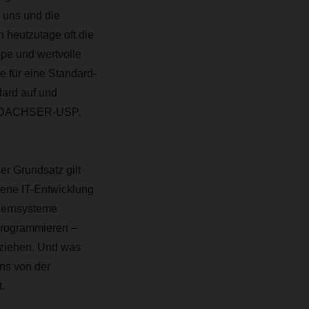
 uns und die
 heutzutage oft die
pe und wertvolle
 für eine Standard-
ard auf und
en DACHSER-USP.
er Grundsatz gilt
gene IT-Entwicklung
 Kernsysteme
 programmieren –
eziehen. Und was
ns von der
.