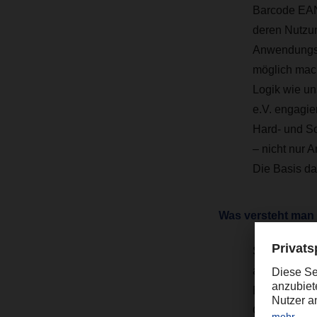
Barcode EAN 
deren Nutzun
Anwendungsre
möglich mac
Logik wie un
e.V. engagie
Hard- und S
– nicht nur 
Die Basis da
Was versteht man
S. Hohm:
Ope
andere verwe
Betriebssyst
Open Source-