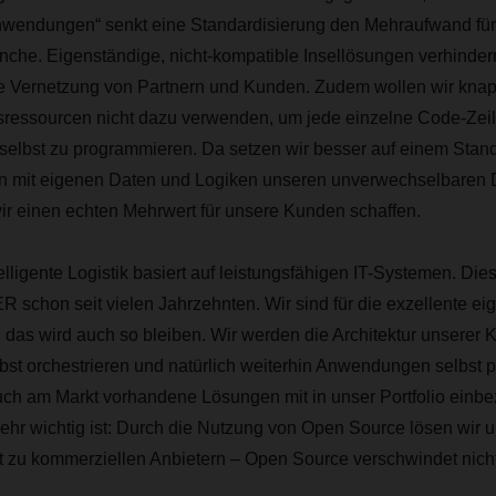
nwendungen“ senkt eine Standardisierung den Mehraufwand für
che. Eigenständige, nicht-kompatible Insellösungen verhindern
e Vernetzung von Partnern und Kunden. Zudem wollen wir knap
ressourcen nicht dazu verwenden, um jede einzelne Code-Zeile
lbst zu programmieren. Da setzen wir besser auf einem Stand
nn mit eigenen Daten und Logiken unseren unverwechselbar
r einen echten Mehrwert für unsere Kunden schaffen.
elligente Logistik basiert auf leistungsfähigen IT-Systemen. Dies
schon seit vielen Jahrzehnten. Wir sind für die exzellente ei
 das wird auch so bleiben. Wir werden die Architektur unserer
lbst orchestrieren und natürlich weiterhin Anwendungen selbst
ch am Markt vorhandene Lösungen mit in unser Portfolio einb
ehr wichtig ist: Durch die Nutzung von Open Source lösen wir u
 zu kommerziellen Anbietern – Open Source verschwindet nicht