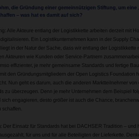
Hohm, die Gründung einer gemeinnützigen Stiftung, um ein
affen – was hat es damit auf sich?
ng:
Alle Akteure entlang der Logistikkette arbeiten derzeit mit H
digitalisieren. Ein Logistikunternehmen kann in der Supply Chai
liegt in der Natur der Sache, dass wir entlang der Logistikkette 
en Akteuren wie Kunden oder Service-Partnern zusammenarbei
 umso effizienter, je mehr gemeinsame Standards und fertige Baus
it den Gründungsmitgliedern der Open Logistics Foundation h
cht. Nun geht es darum, auch die anderen Marktteilnehmer von d
s zu überzeugen. Denn je mehr Unternehmen dem Beispiel folgen
d sich engagieren, desto größer ist auch die Chance, branchenwe
 schaffen.
:
Der Einsatz für Standards hat bei DACHSER Tradition – und h
usgezahlt, für uns und für alle Beteiligten der Lieferkette. Den