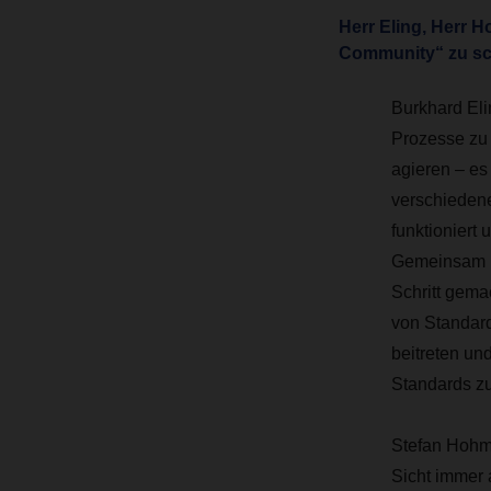
Herr Eling, Herr 
Community“ zu sch
Burkhard Eli
Prozesse zu 
agieren – es 
verschieden
funktioniert
Gemeinsam m
Schritt gema
von Standard
beitreten un
Standards zu
Stefan Hohm
Sicht immer a