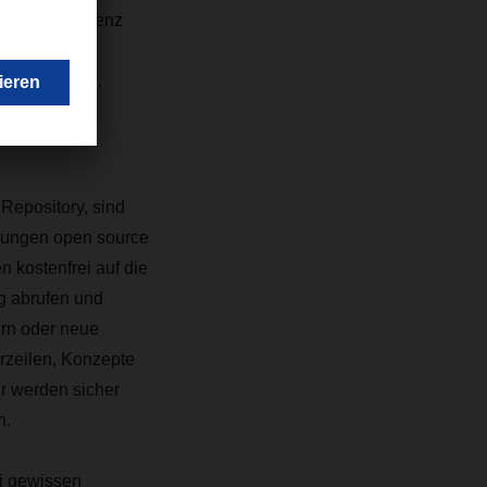
 der Intelligenz
nsamen Ziel,
 erschließen.
Repository, sind
rungen open source
n kostenfrei auf die
g abrufen und
ern oder neue
rzeilen, Konzepte
ir werden sicher
n.
i gewissen