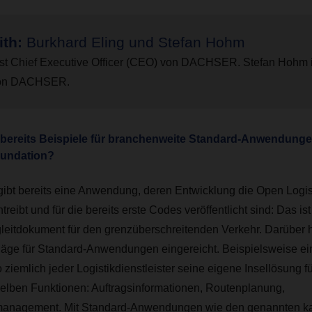
ith:
Burkhard Eling und Stefan Hohm
ist Chief Executive Officer (CEO) von DACHSER. Stefan Hohm is
 von DACHSER.
es bereits Beispiele für branchenweite Standard-Anwendun
oundation?
ibt bereits eine Anwendung, deren Entwicklung die Open Logis
treibt und für die bereits erste Codes veröffentlicht sind: Das i
gleitdokument für den grenzüberschreitenden Verkehr. Darüber 
äge für Standard-Anwendungen eingereicht. Beispielsweise ei
o ziemlich jeder Logistikdienstleister seine eigene Insellösung f
elben Funktionen: Auftragsinformationen, Routenplanung,
anagement. Mit Standard-Anwendungen wie den genannten ka