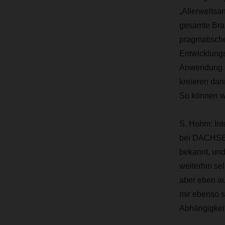
„Allerweltsa
gesamte Bran
pragmatisch
Entwicklungs
Anwendung se
kreieren da
So können wi
S. Hohm:
Int
bei DACHSER 
bekannt, und
weiterhin se
aber eben au
mir ebenso s
Abhängigkeit