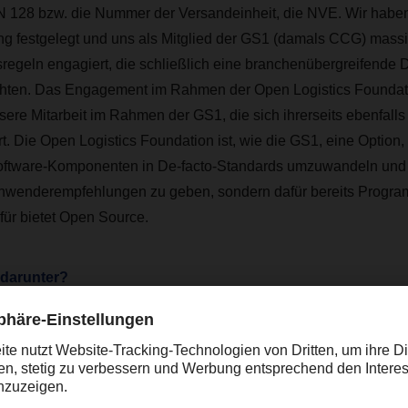
128 bzw. die Nummer der Versandeinheit, die NVE. Wir haben 
g festgelegt und uns als Mitglied der GS1 (damals CCG) massiv
geln engagiert, die schließlich eine branchenübergreifende 
hten. Das Engagement im Rahmen der Open Logistics Foundatio
sere Mitarbeit im Rahmen der GS1, die sich ihrerseits ebenfalls
rt. Die Open Logistics Foundation ist, wie die GS1, eine Option
oftware-Komponenten in De-facto-Standards umzuwandeln und 
Anwenderempfehlungen zu geben, sondern dafür bereits Program
für bietet Open Source.
 darunter?
n Source bezeichnet Software, deren Quellcode einsehbar und
ndbar ist. Webbrowser wie Firefox, Chrome oder Linux, das me
em der Welt, funktionieren nach diesem Prinzip. Auch bei DA
Software und -Komponenten seit mehr als 15 Jahren und in in