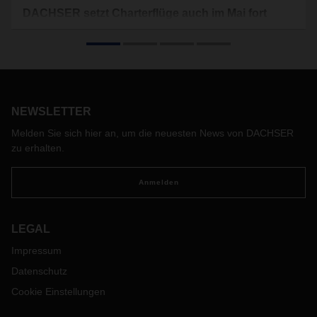
DACHSER setzt Charterflüge auch im Mai fort
Neben Charterflügen zwischen Asien und Europa organisiert
der Logistikdienstleister im Mai weitere Transpazifikflüge, um
den nord- und südamerikanischen Markt abzudecken. Die
Strecke Shanghai - Los Angeles kommt neu hinzu.
NEWSLETTER
Melden Sie sich hier an, um die neuesten News von DACHSER
zu erhalten.
Anmelden
LEGAL
Impressum
Datenschutz
Cookie Einstellungen