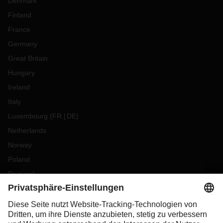
Denmark
Finland
France
Germany
Great Britain
Hungary
Ireland
Italy
Luxembourg
(
FR
DE
)
Netherlands
Norway
Poland
Portugal
Romania
Slovakia
Spain