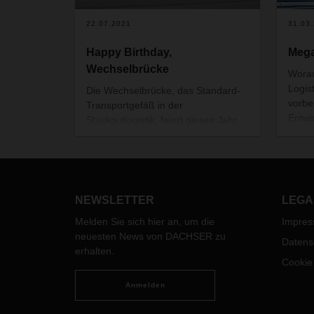
22.07.2021
31.03
Happy Birthday,
Mega
Wechselbrücke
Worau
Logist
Die Wechselbrücke, das Standard-
vorbe
Transportgefäß in der
Entwi
Stückgutlogistik, feiert dieses Jahr
morge
ihren 50. Geburtstag. Thomas
verän
Simon entwickelte Ende der
darau
sechziger Jahre die Idee zur
Wechselbrücke nach dem Vorbild
des Seecontainers. Nach
NEWSLETTER
LEGA
anfänglichen Bedenken
Melden Sie sich hier an, um die
Impre
revolutionierte sie als
neuesten News von DACHSER zu
bahnbrechende Innovation im
Datens
erhalten.
Straßengüterverkehr die gesamte
Cookie
Branche.
Anmelden