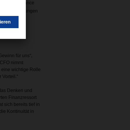
 Bereich Finance
slandserfahrungen
Gewinn für uns“,
s CFO nimmt
eine wichtige Rolle
Vorteil.“
t das Denken und
ten Finanzressort
sich bereits tief in
e Kontinuität in