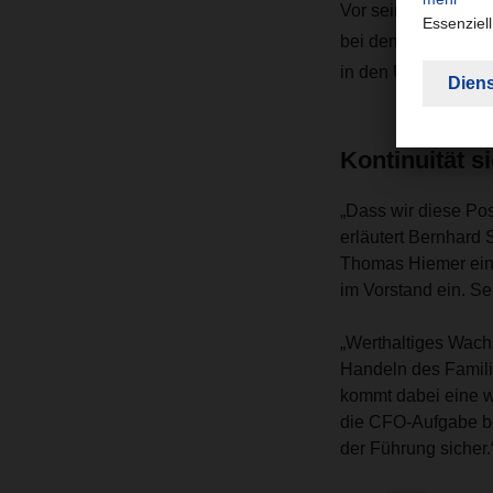
Vor seiner Zeit be
bei dem DAX-Untern
in den USA und Ch
Kontinuität s
„Dass wir diese Pos
erläutert Bernhard
Thomas Hiemer eine
im Vorstand ein. Se
„Werthaltiges Wachs
Handeln des Famili
kommt dabei eine wi
die CFO-Aufgabe bei
der Führung sicher