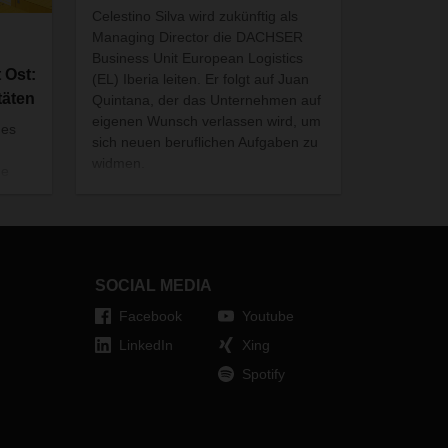
Celestino Silva wird zukünftig als
Managing Director die DACHSER
Business Unit European Logistics
 Ost:
(EL) Iberia leiten. Er folgt auf Juan
täten
Quintana, der das Unternehmen auf
eigenen Wunsch verlassen wird, um
des
sich neuen beruflichen Aufgaben zu
widmen.
ne
men
SOCIAL MEDIA
Facebook
Youtube
LinkedIn
Xing
Spotify