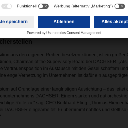
i DACHSER war der studierte Diplom-Ökonom unter anderem im
ehmen Heidelberg Materials tätig und konnte einschlägige Au
ina sammeln.
icherstellen
ition aus den eigenen Reihen besetzen können, ist ein großer 
 Simon, Chairman of the Supervisory Board bei DACHSER. „Al
 Vertrauensposition im Austausch mit den Gesellschaftern und 
ine enge Vernetzung im Unternehmen ist dafür ein ausgeprägter 
tum auf Grundlage einer langfristigen Ausrichtung – das leite
enunternehmens DACHSER. Einem starken und gut orchestrier
chtige Rolle zu,“ sagt CEO Burkhard Eling. „Thomas Hiemer hat 
 DACHSER eingearbeitet. Er übernimmt nahtlos und stellt so di
.“