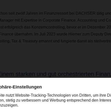
schon seit zwölf Jahren im Finanzressort bei DACHSER tätig und 
er Manager mit Expertise in Corporate Finance, Accounting und Co
hst erfolgreich das Konzerncontrolling, bevor er im Dezember 20
Finance übernahm. Im Juli 2023 wurde Hiemer zum Deputy Dire
lling, Tax & Treasury ernannt und fungierte damit als stellvertr
Einem starken und gut orchestrierten Finan
ommt dabei eine wichtige Rolle zu”
O Burkhard Eling