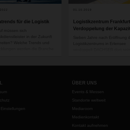
.2022
01.10.2019
trends für die Logistik
Logistikzentrum Frankfurt
Verdoppelung der Kapazi
f müssen sich
ikdienstleister in der Zukunft
Sieben Jahre nach Eröffnung 
reiten? Welche Trends und
Logistikzentrums in Erlensee
cklungen werden die Branche
verdoppelt DACHSER dort sei
n prägen und weiter
Kapazitäten. Die Baumaßnah
dern? Und wie ist DACHSER
sind bereits seit März 2019
f eingestellt?
im Gange und sollen noch im
laufenden Kalenderjahr
abgeschlossen werden.
L
ÜBER UNS
ssum
Events & Messen
chutz
Standorte weltweit
 Einstellungen
Mediaroom
Medienkontakt
Kontakt aufnehmen