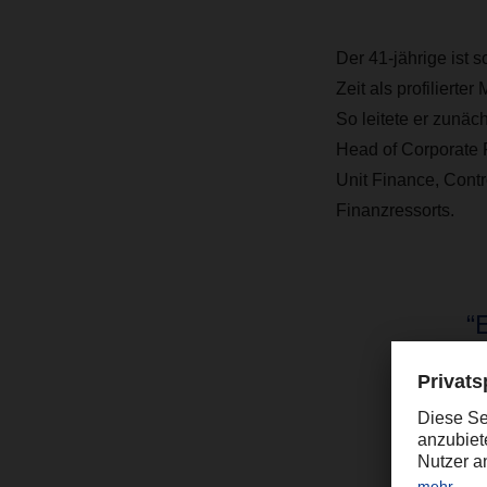
Der 41-jährige ist 
Zeit als profiliert
So leitete er zunäc
Head of Corporate 
Unit Finance, Contro
Finanzressorts.
“
k
CE