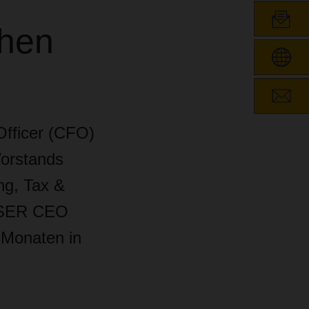
ihen
Officer (CFO)
Vorstands
ng, Tax &
HSER CEO
8 Monaten in