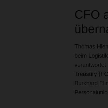
CFO a
übern
Thomas Hieme
beim Logisti
verantwortet 
Treasury (
Burkhard Elin
Personalunion