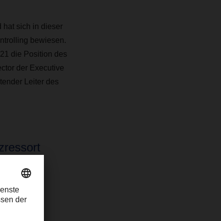
hat sich in dieser
ntrolling bewiesen.
21 die Position des
ctor der Executive
etender Leiter des
zressort