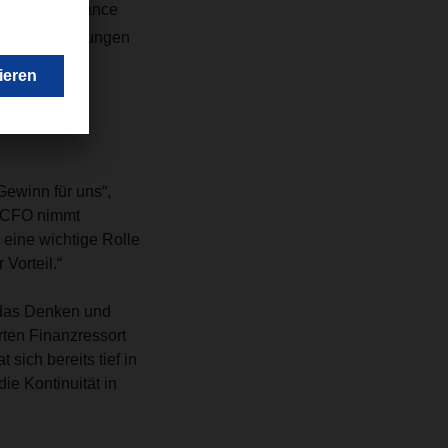
 Bereich Finance
slandserfahrungen
Gewinn für uns“,
s CFO nimmt
eine wichtige Rolle
Vorteil.“
t das Denken und
ten Finanzressort
sich bereits tief in
e Kontinuität in