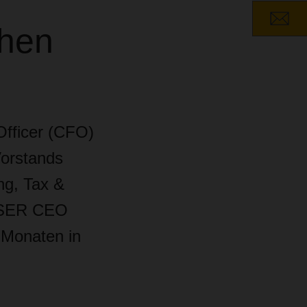
ihen
Officer (CFO)
Vorstands
ng, Tax &
HSER CEO
8 Monaten in