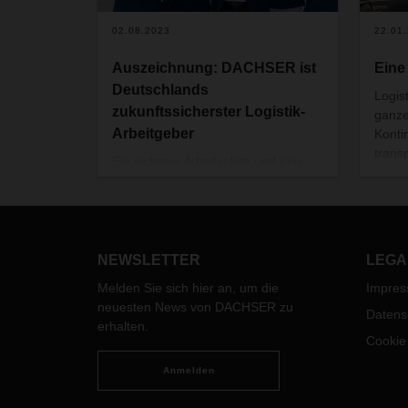
02.08.2023
22.01
Auszeichnung: DACHSER ist
Eine
Deutschlands
Logis
zukunftssicherster Logistik-
ganze
Arbeitgeber
Konti
trans
Ein sicherer Arbeitsplatz und eine
ran. M
zukunftssichere Aufgabe – diese
manch
beiden Aspekte werden von
Erwerbstätigen sehr oft als wichtige
Aspekte bei der Job-Wahl genannt.
Eine aktuelle Studie bescheinigt
NEWSLETTER
LEGA
DACHSER hier nun Bestwerte.
Melden Sie sich hier an, um die
Impre
neuesten News von DACHSER zu
Datens
erhalten.
Cookie
Anmelden