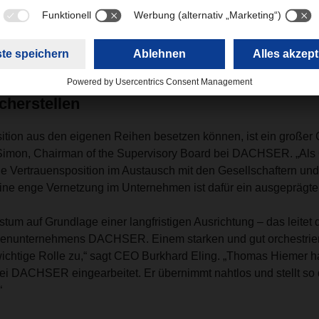
i DACHSER war der studierte Diplom-Ökonom unter anderem im
ehmen Heidelberg Materials tätig und konnte einschlägige Au
ina sammeln.
icherstellen
ition aus den eigenen Reihen besetzen können, ist ein großer 
 Simon, Chairman of the Supervisory Board bei DACHSER. „Al
 Vertrauensposition im Austausch mit den Gesellschaftern und 
ine enge Vernetzung im Unternehmen ist dafür ein ausgeprägter 
tum auf Grundlage einer langfristigen Ausrichtung – das leite
enunternehmens DACHSER. Einem starken und gut orchestrier
chtige Rolle zu,“ sagt CEO Burkhard Eling. „Thomas Hiemer hat 
 DACHSER eingearbeitet. Er übernimmt nahtlos und stellt so di
.“