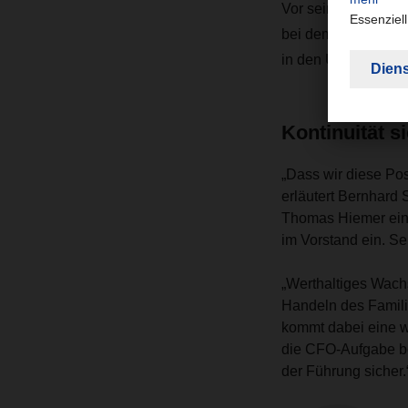
Vor seiner Zeit be
bei dem DAX-Untern
in den USA und Ch
Kontinuität s
„Dass wir diese Pos
erläutert Bernhard
Thomas Hiemer eine
im Vorstand ein. Se
„Werthaltiges Wachs
Handeln des Famili
kommt dabei eine wi
die CFO-Aufgabe bei
der Führung sicher