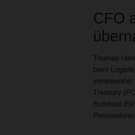
CFO a
übern
Thomas Hieme
beim Logisti
verantwortet 
Treasury (
Burkhard Elin
Personalunion