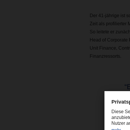
Der 41-jährige ist 
Zeit als profiliert
So leitete er zunäc
Head of Corporate 
Unit Finance, Contro
Finanzressorts.
“
k
CE