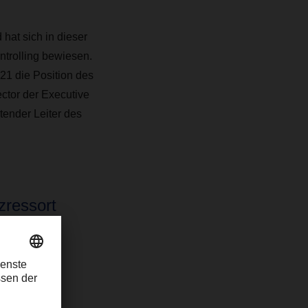
hat sich in dieser
ntrolling bewiesen.
21 die Position des
ctor der Executive
etender Leiter des
zressort