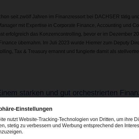
schon seit zwölf Jahren im Finanzressort bei DACHSER tätig und 
er Manager mit Expertise in Corporate Finance, Accounting und Co
hst erfolgreich das Konzerncontrolling, bevor er im Dezember 20
Finance übernahm. Im Juli 2023 wurde Hiemer zum Deputy Dire
lling, Tax & Treasury ernannt und fungierte damit als stellvertr
Einem starken und gut orchestrierten Finan
ommt dabei eine wichtige Rolle zu”
O Burkhard Eling