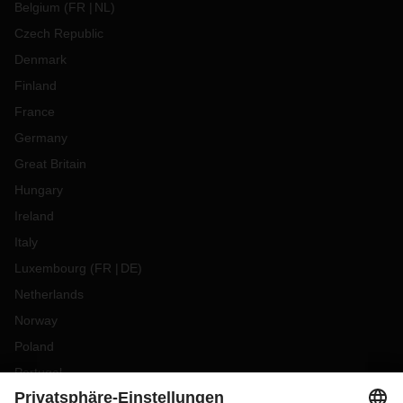
Belgium
(
FR
NL
)
Czech Republic
Denmark
Finland
France
Germany
Great Britain
Hungary
Ireland
Italy
Luxembourg
(
FR
DE
)
Netherlands
Norway
Poland
Portugal
Romania