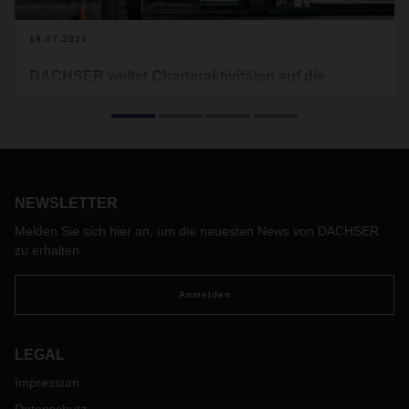
19.07.2021
DACHSER weitet Charteraktivitäten auf die
LATAM-Region aus
Im Juni und Juli hat DACHSER Air & Sea Logistics acht
Flüge von Hongkong über Kanada nach Mexiko organisiert.
Der neue
-
Charterservice bietet Kunden zusätzliche und
verlässliche Kapazitäten und soll im August fortgesetzt
NEWSLETTER
werden.
Melden Sie sich hier an, um die neuesten News von DACHSER
zu erhalten.
Anmelden
LEGAL
Impressum