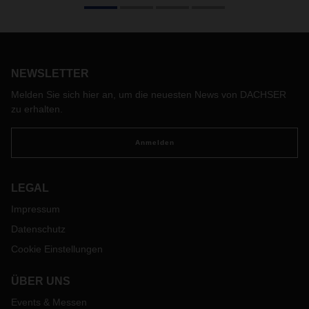
Das Jahr des Pferdes beginnt am 17. Februar 2026 mit den
Feierlichkeiten zum Mondneujahrfest – einer der
bedeutendsten Traditionen der chinesischen Kultur, in der
NEWSLETTER
Familien zusammenkommen und die Festtage die Saison
prägen.
Melden Sie sich hier an, um die neuesten News von DACHSER
Dieses Fest geht über China hinaus und wird in der
zu erhalten.
gesamten Asien-Pazifik-Region gefeiert, darunter
Indonesien, Südkorea, Malaysia, Vietnam und weitere
Anmelden
Länder.
LEGAL
Impressum
Datenschutz
Cookie Einstellungen
ÜBER UNS
Events & Messen