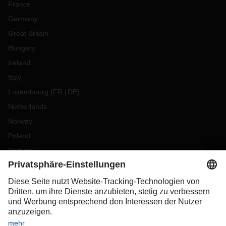
France
Germany
Great Britain
Hungary
Ireland
Italy
Luxembourg
(
FR
DE
)
Netherlands
Norway
Poland
Portugal
Romania
Slovakia
Spain
Sweden
Switzerland
(
DE
FR
)