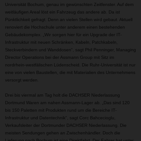
Universität Bochum, genau im gewünschten Zeitfenster. Auf dem
weitläufigen Areal löst ein Fahrzeug das andere ab. Da ist
Pünktlichkeit gefragt. Denn an vielen Stellen wird gebaut. Aktuell
renoviert die Hochschule unter anderem einen bestehenden
Gebäudekomplex. „Wir sorgen hier für ein Upgrade der IT-
Infrastruktur mit neuen Schränken, Kabeln, Patchkabeln,
Steckverbindern und Wanddosen“, sagt Phil Penninger, Managing
Director Operations bei der Assmann Group mit Sitz im
nordrhein-westfälischen Lüdenscheid. Die Ruhr-Universität ist nur
eine von vielen Baustellen, die mit Materialien des Unternehmens
versorgt werden.
Drei bis viermal am Tag holt die DACHSER Niederlassung
Dortmund Waren am nahen Assmann-Lager ab. „Das sind 120
bis 150 Paletten mit Produkten rund um die Bereiche IT-
Infrastruktur und Datentechnik“, sagt Corc Bahcecioglu,
Verkaufsleiter der Dortmunder DACHSER Niederlassung. Die
meisten Sendungen gehen an Zwischenhändler. Doch die
Lieferung nach Bochum ist eine Direktfahrt. Der Fahrer hat unter