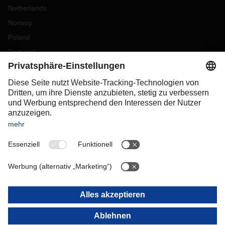
Netherlands
Norway
Poland
Portugal
Romania
Slovakia
Spain
Sweden
Switzerland
(
DE
FR
)
Turkey
OCEANIA
Australia
New Zealand