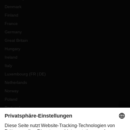
Denmark
Finland
France
Germany
Great Britain
Hungary
Ireland
Italy
Luxembourg
(
FR
DE
)
Netherlands
Norway
Poland
Portugal
Romania
Slovakia