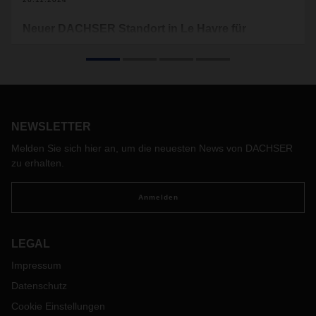
Neuer DACHSER Standort in Le Havre für
Kontraktlogistik und Air & Sea Logistics
DACHSER hat im September im nordfranzösischen Le
Havre eine neue Logistikanlage in Betrieb genommen. Der
Standort kombiniert ein Warehouse und eine DACHSER Air
& Sea Logistics Niederlassung, strategisch günstig gelegen
NEWSLETTER
Nahe des größten Frachthafen Frankreichs.
Melden Sie sich hier an, um die neuesten News von DACHSER
zu erhalten.
Anmelden
LEGAL
Impressum
Datenschutz
Cookie Einstellungen