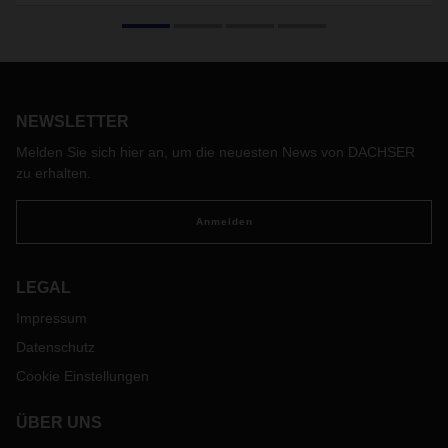
Rechtsradikales Gedankengut, Intoleranz und Abschottung
sind mit den Werten unseres Unternehmens nicht vereinbar.
Als Vorstand von DACHSER positionieren wir uns deswegen
mit klarer Haltung gegen jede Form des politischen
Extremismus.
NEWSLETTER
Melden Sie sich hier an, um die neuesten News von DACHSER
zu erhalten.
Anmelden
LEGAL
Impressum
Datenschutz
Cookie Einstellungen
ÜBER UNS