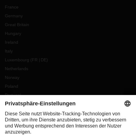
France
Germany
Great Britain
Hungary
Ireland
Italy
Luxembourg
(
FR
DE
)
Netherlands
Norway
Poland
Portugal
Romania
Slovakia
Spain
Sweden