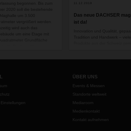
rlassung begonnen. Bis zum
11.12.2019
r 2020 soll die bestehende
Das neue DACHSER mag
laghalle um 3.500
atmeter vergrößert werden.
ist da!
hzeitig wird auch das
Innovation und Qualität, gepaar
ebäude um eine Etage mit
Tradition und Handwerk – viele
uadratmeter Grundfläche
Produkte aus der Schweiz gen
stockt. Die Investitionssumme
weltweit einen hervorragenden
bei rund 9,5 Millionen Euro.
So auch Ricola Kräuterzucker,
Bonbon-Klassiker, dessen spez
Rezeptur 13 Kräuter aus der
Schweizer Bergwelt enthält.
L
ÜBER UNS
ssum
Events & Messen
chutz
Standorte weltweit
 Einstellungen
Mediaroom
Medienkontakt
Kontakt aufnehmen