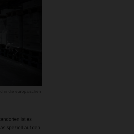
d in die europäischen
andorten ist es
as speziell auf den