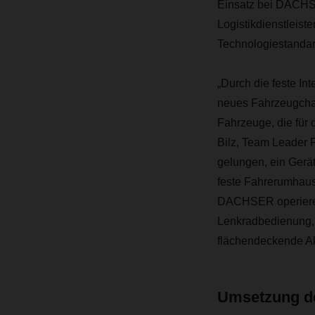
Einsatz bei DACHSE
Logistikdienstleis
Technologiestandar
„Durch die feste In
neues Fahrzeugchas
Fahrzeuge, die für 
Bilz, Team Leader 
gelungen, ein Gerä
feste Fahrerumhaus
DACHSER operieren
Lenkradbedienung, 
flächendeckende A
Umsetzung de