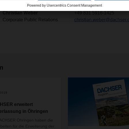
Kontakt
Christian Weber
+49 831 5916-1425
Corporate Public Relations
christian.weber@dachser.
en
.2019
SER erweitert
erlassung in Öhringen
DACHSER Öhringen haben die
beiten für die Erweiterung der