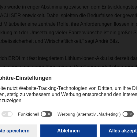
yp wurde in enger Abstimmung zwischen dem Entwicklungstea
ACHSER entwickelt. Dabei spielten die Bedürfnisse der gewer
d Mitarbeiter eine zentrale Rolle, ihre Anforderungen flossen in
klung mit der Umsetzung vieler Fahrerwünsche ist ein großer Sc
beitssicherheit und Wirtschaftlichkeit,“ sagt André Bilz.
ch ERDi mit fest integriertem Lithium-Ionen-Akku ist derzeit d
asse und spart gegenüber seinem Vorgängermodell überragen
g ist damit auch der schrittweise Abschied des seitlichen Batt
ehrschichtbetrieb für eine ausreichende Energieversorgung erfo
äten mit den neuen, deutlich leistungsstärkeren und weitestge
s ist eine entsprechende Anpassung der Ladeinfrastruktur erf
lassungen in Europa daher auf die entsprechende neue Ladeinfr