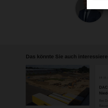
Das könnte Sie auch interessier
19.11
DACH
Nied
Bei 
Bauar