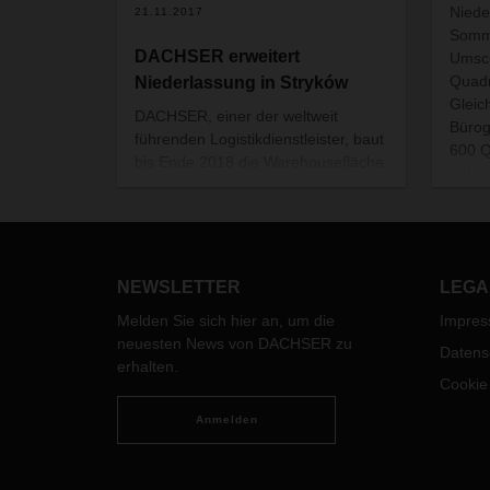
Niede
21.11.2017
Somme
DACHSER erweitert
Umsch
Quadr
Niederlassung in Stryków
Gleic
DACHSER, einer der weltweit
Bürog
führenden Logistikdienstleister, baut
600 Q
bis Ende 2018 die Warehousefläche
aufge
seiner Niederlassung im
liegt 
zentralpolnischen Stryków bei Łódź
auf insgesamt 8.000 Quadratmeter
aus. Die neue Umschlaghalle soll
bereits im vierten Quartal 2017 in
NEWSLETTER
LEGA
Betrieb gehen.
Melden Sie sich hier an, um die
Impre
neuesten News von DACHSER zu
Datens
erhalten.
Cookie
Anmelden