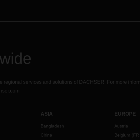
dwide
r the regional services and solutions of DACHSER. For more in
hser.com
ASIA
EUROPE
Bangladesh
Austria
China
Belgium
(
FR