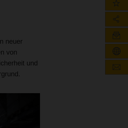
in neuer
en von
cherheit und
rgrund.