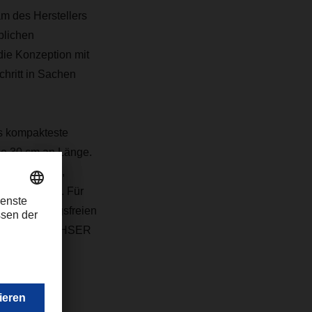
m des Herstellers
blichen
 die Konzeption mit
hritt in Sachen
as kompakteste
de 30 cm an Länge.
eriewechsels,
rderlich war. Für
hend wartungsfreien
orderlich. DACHSER
astruktur um.