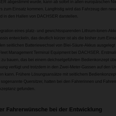
R abgestimmt wurde, kann ab sofort in allen europäischen N
ters zum Einsatz kommen. Langfristig wird das Fahrzeug den ne
d in den Hallen von DACHSER darstellen.
tegration eines platz- und gewichtssparenden Lithium-Ionen-Akk
sis entwickeln, das deutlich kürzer ist als die bisher zum Ei
den seitlichen Batteriewechsel von Blei-Säure-Akkus ausgelegt s
Fleet Management Terminal Equipment bei DACHSER. Erstmalig
t zu bauen, das bei einem deichselgeführten Bedienkonzept übe
ung verfügt und trotzdem in den Zwei-Meter-Gassen auf den U
 kann. Frühere Lösungsansätze mit seitlichem Bedienkonzep
sogenannte Quersitzer, hatten bei den Fahrerinnen und Fahrer
kzeptanz gefunden.
r Fahrerwünsche bei der Entwicklung