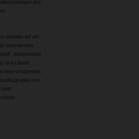
iederlassungen des
uen
us konnten wir ein
nsatz kommenden
ind“, erklärt André
 ist es damit
r eine schützende,
mschlaghallen von
t und
n keine