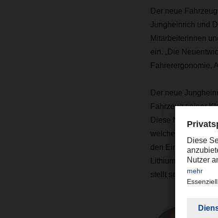
Der neue Fahrzeugt
Jungheinrich und D
Mitarbeiterinnen un
ein. „Die Neuentwic
Fahrerergonomie, Ar
Der neue Jungheinri
Fahrzeug seiner Kl
Diese Neuentwicklun
welcher bisher im M
den Einsatz von Ger
Lithium-Ionen-Akku
stellt seine Nieder