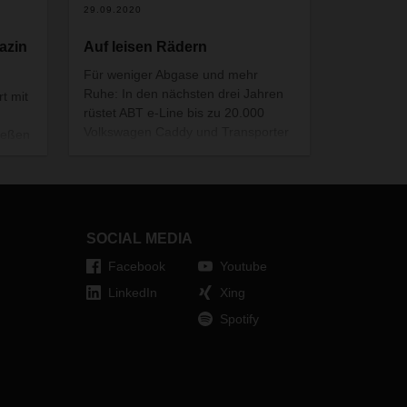
29.09.2020
azin
Auf leisen Rädern
Für weniger Abgase und mehr
Ruhe: In den nächsten drei Jahren
t mit
rüstet ABT e-Line bis zu 20.000
Volkswagen Caddy und Transporter
ießen
auf Elektroantrieb um. DACHSER
 Ruf.
übernimmt die Beschaffung,
 der
Lagerung und
ielle
Produktionsversorgung für die
notwendigen E-Komponenten.
SOCIAL MEDIA
Facebook
Youtube
LinkedIn
Xing
Spotify