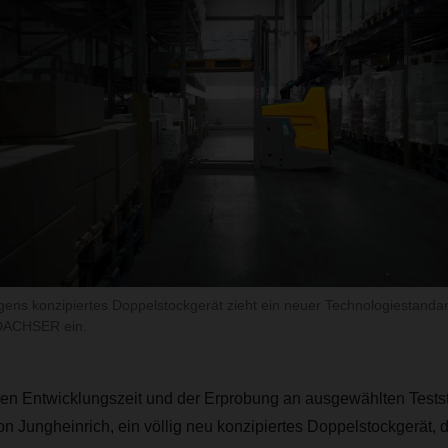
gens konzipiertes Doppelstockgerät zieht ein neuer Technologiestandar
DACHSER ein.
ren Entwicklungszeit und der Erprobung an ausgewählten Testst
n Jungheinrich, ein völlig neu konzipiertes Doppelstockgerät, d