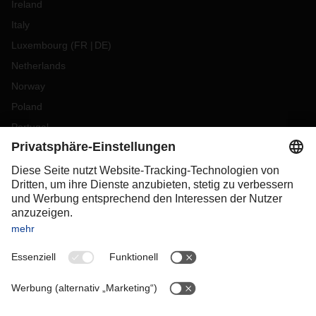
Ireland
Italy
Luxembourg
(
FR
DE
)
Netherlands
Norway
Poland
Portugal
Romania
Slovakia
Spain
Sweden
Switzerland
(
DE
FR
)
Turkey
OCEANIA
Australia