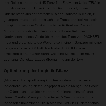
Ihre Reise starteten rund 45 Forty-foot Equivalent Units (FEU) in
den Niederlanden. Um zu ihrem Bestimmungsort, einem
Unternehmen aus der petrochemischen Industrie in Indien, zu
gelangen, mussten sie mehrfach das Transportmittel wechseln.
Los ging es mit dem Containerschiff in Rotterdam. Das Ziel:
Mundra Port an der Nordküste des Golfs von Kutch im
Nordwesten Indiens. Ab da übernahm das Team von DACHSER
India und organisierte die Weiterreise in einem Ganzzug mit einer
Länge von etwa 2000 Fuß. Nach über 1.300 Kilometern
erreichten die Container Sahnewal, eine Kleinstadt im Bezirk
Ludhiana. Die letzte Etappe übernahm dann der Lkw.
Optimierung der Logistik-Bilanz
„Mit dieser Transportlösung konnten wir dem Kunden eine
individuelle Lösung bieten, angepasst an die Menge und Größe
der Güter – und das über mehrere Kontinente hinweg“, sagt
Huned Gandhi, Managing Director Air & Sea Logistics für den
indischen Subkontinent. Die Teams von DACHSER Netherlands