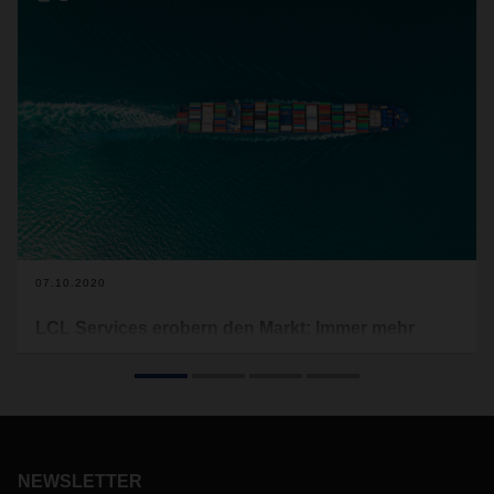
07.10.2020
LCL Services erobern den Markt: Immer mehr
Stückgutsendungen per Seefracht
Die Nachfrage nach LCL Services in der Logistikbranche
steigt: Immer mehr Unternehmen versenden ihre Ware per
Seefracht in Sammelcontainern. Eine Entwicklung, die durch
die Covid-19-Pandemie beschleunigt wird.
NEWSLETTER