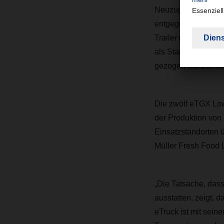
Neuzugänge von Dr.
entgegennahm. „Wir
Trailer mit mehr In
als Standardauflieg
gezogen werden kön
Die zwölf eTGX Low
der Produktion von
Einsatzstandorten ü
Müller Fresh Food L
„Die Tatsache, das
ausstatten, zeigt, 
eTruck ist mit sei