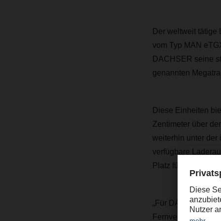
Der weltweit tätige
vom Typ MAN eTGX i
DACHSER seine stet
genannten Megatrai
Diese Einheiten bi
Zentimeter über der
weiterhin unter der
verfügbare Laderau
Platz für 67 Euro-P
„Für DACHSER ist di
Fernverkehr“, erkl