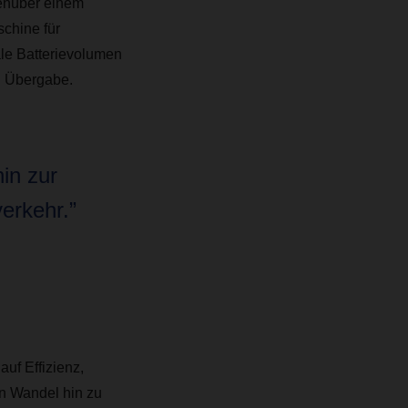
enüber einem
chine für
le Batterievolumen
n Übergabe.
in zur
erkehr.”
uf Effizienz,
n Wandel hin zu