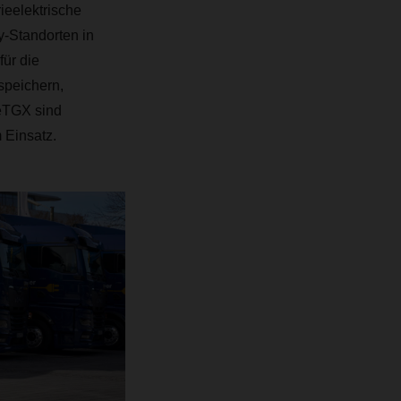
ieelektrische
y-Standorten in
für die
speichern,
 eTGX sind
 Einsatz.