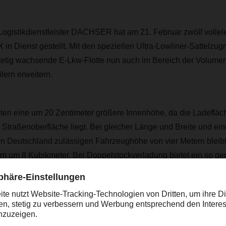
 Logistikdienstleister DACHSER hat am 21. Februar zwölf vollel
n Dienst gestellt. Mit den speziellen Ultra-Lowliner-Sattelzu
ig wachsende E-Lkw-Flotte nun auch im Bereich der Volument
lern erweitern.
eten eine um 20 Zentimeter größere Innenhöhe, da die Ladefläc
 Straßenoberfläche liegt. Bei gleicher Länge und Breite und ei
 in Deutschland zulässigen Fahrzeughöhe von vier Metern bleibt,
m um 8 Kubikmeter. Bei Doppelstockverladung bietet ein so gen
aletten.
es ein weiterer Schritt hin zur vollen Praxistauglichkeit von E
ärt Stefan Hohm, Chief Development Officer von DACHSER, der d