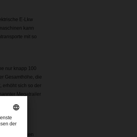
ektrische E-Lkw
gmaschinen kann
ransporte mit so
he nur knapp 100
ner Gesamthöhe, die
 erhöht sich so der
annter Megatrailer
-Lkw im
ie elektrischen