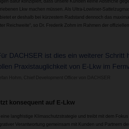
en dafür konzipiert, dass unsere Kunden keine Abstriche geg
triebenen Lkw machen müssen. Als Ultra-Lowliner-Sattelzugmas
bietet er deshalb bei kürzestem Radstand dennoch das maxima
ter Reichweite“, so Dr. Frederik Zohm im Rahmen der offizielle
Für DACHSER ist dies ein weiterer Schritt h
ollen Praxistauglichkeit von E-Lkw im Fernv
efan Hohm, Chief Development Officer von DACHSER
zt konsequent auf E-Lkw
ne langfristige Klimaschutzstrategie und treibt mit dem Fokus a
egrativer Verantwortung gemeinsam mit Kunden und Partnern de