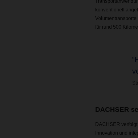
Transportanwendung
konventionell ange
Volumentransporte 
für rund 500 Kilome
“
v
St
DACHSER set
DACHSER verfolgt ei
Innovation und int