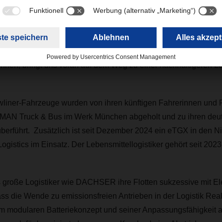
 Frederik Zohm, Vorstand Forschung und Entwicklung bei MAN
 setzen in unserem europäischen Stückgutnetzwerk bereits seit
nenhöhe, da sie auf Langstrecken wirtschaftlicher und ressourc
er. Dass die Einheiten mit den MAN eTGX Ultra-Lowlinern nun a
nen, bringt uns voran auf dem Weg zu einer nachhaltigeren Log
liner-Fahrzeuge wurden von ihren künftigen Fahrerinnen und F
 MAN Truck & Bus im Werk München abgeholt und zu ihren deu
berführt. Zusätzlich ist seit Dezember 2024 ein eTGX in den N
ogistics im Einsatz. Der Lebensmittellogistiker gehört seit 2
s große Logistiker wie DACHSER ihre Flotten sukzessive mit El
dass die Wende zu emissionsfreien Antrieben in der Logistik Rea
nem modularen Batteriekonzept und seiner Anpassungsfähigkeit 