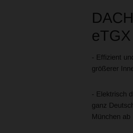
DACH
eTGX U
- Effizient u
größerer Inn
- Elektrisch
ganz Deutsch
München ab