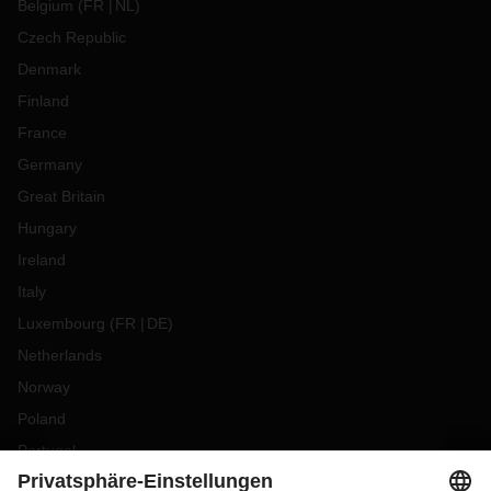
Belgium
(
FR
NL
)
Czech Republic
Denmark
Finland
France
Germany
Great Britain
Hungary
Ireland
Italy
Luxembourg
(
FR
DE
)
Netherlands
Norway
Poland
Portugal
Romania