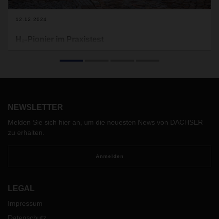
12.12.2024
H₂-Pionier im Praxistest
Bei DACHSER in Magdeburg ist seit über eineinhalb Jahren
ein Schwerlast-Lkw mit Wasserstoff-Brennstoffzellen-
Technologie im Einsatz. Der lokal emissionsfreie Lkw stellt
im Zweischichtbetrieb seine Alltagstauglichkeit im Nah- und
Fernverkehr jeden Tag unter Beweis.
NEWSLETTER
Melden Sie sich hier an, um die neuesten News von DACHSER
zu erhalten.
Anmelden
LEGAL
Impressum
Datenschutz