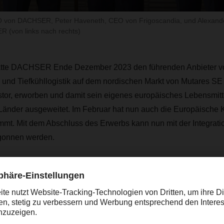
O von DACHSER, Peter Haveneth, CEO von Frigoscandia, und Alexan
R (von links nach rechts)
hatte DACHSER Ende Dezember 2023 den führenden Anbieter v
r und Tiefkühllogistik auf dem nordischen Markt von Mutares 
stor, erworben und damit sein eigenes europäisches Lebensmitt
 Länder ausgeweitet. Im Februar hat nun auch die Europäische
mmt. Mit dem Abschluss des Erwerbs kann nun mit der Integrati
onnen werden.
rken wir unsere Position in der Lebensmittellogistik in Skandinav
g, CEO von DACHSER. „Für Frigoscandia ist die Integration i
 für eine langfristige und sichere Entwicklung in einem dynam
scandia passt hervorragend zu unserem Geschäft und zu unse
. Beide Unternehmen teilen darüber hinaus ein gemeinsames 