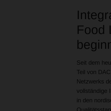
Integ
Food 
begin
Seit dem heu
Teil von DAC
Netzwerks des
vollständige
in den nordi
Qualitätsstan