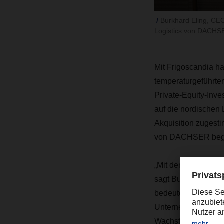
Burkhard Eling, CE
Logistics von DACHSE
Mit Frigoscandia 
temperaturgeführte
Private-Equity-Inve
auf die nordischen
Akquisition zugesti
von DACHSER beg
„Mit dem Erwerb stä
sagt Burkhard Elin
bedeutender Schritt
Unternehmen. Frigo
Wachstumsstrategie