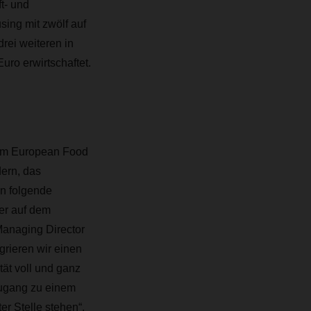
t- und
ing mit zwölf auf
rei weiteren in
ro erwirtschaftet.
 im European Food
ern, das
un folgende
er auf dem
Managing Director
rieren wir einen
tät voll und ganz
Zugang zu einem
er Stelle stehen“,