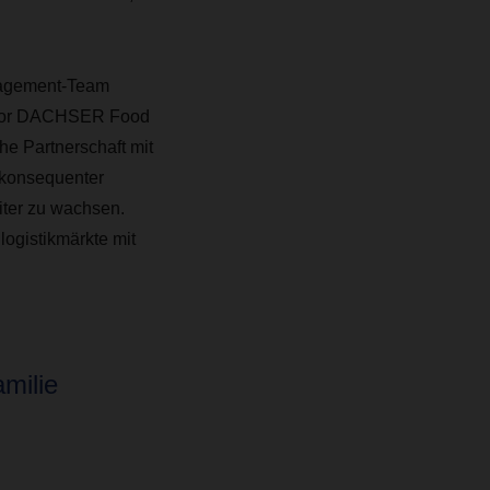
nagement-Team
ector DACHSER Food
he Partnerschaft mit
 konsequenter
iter zu wachsen.
ogistikmärkte mit
milie