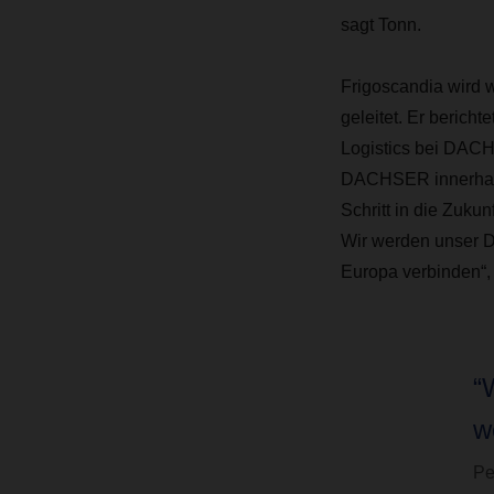
sagt Tonn.
Frigoscandia wird
geleitet. Er beric
Logistics bei DACHS
DACHSER innerhalb 
Schritt in die Zuku
Wir werden unser Di
Europa verbinden“,
“
w
Pe