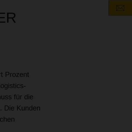
SER
rt Prozent
gistics-
uss für die
R. Die Kunden
ichen