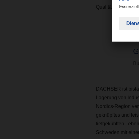
Qualitätsverständni
“
G
Bu
DACHSER ist bislan
Lagerung von Indust
Nordics-Region vert
geknüpftes und leis
tiefgekühlten Leben
Schweden mit einem 