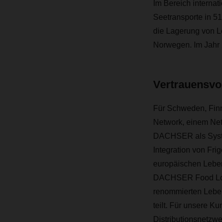
Im Bereich internat
Seetransporte in 5
die Lagerung von L
Norwegen. Im Jahr 2
Vertrauensvol
Für Schweden, Finn
Network, einem Netz
DACHSER als System
Integration von Fri
europäischen Leben
DACHSER Food Logis
renommierten Lebens
teilt. Für unsere 
Distributionsnetzwer