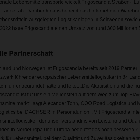
ionale Lebensmitteltransporte wickelt Frigoscandia Straßen-, Luf
1 Länder ab. Darüber hinaus betreibt das Unternehmen Warehous
ebensmitteln ausgelegten Logistikanlagen in Schweden sowie d
022 hatte Frigoscandia einen Umsatz von rund 300 Millionen Eu
le Partnerschaft
land und Norwegen ist Frigoscandia bereits seit 2019 Partner
werk führender europäischer Lebensmittellogistiker in 34 Länd
führer gegründet hatte und leitet. „Die Akquisition und die n
goscandia ist für uns ein Meilenstein auf dem Weg zum Top-Play
smittelmarkt“, sagt Alexander Tonn, COO Road Logistics und 
tics bei DACHSER in Personalunion. „Mit Frigoscandia integ
mittellogistiker, der unser Verständnis von Leistung und Quali
Kunden in Nordeuropa und Europa bedeutet das noch besseren 
k für Lebensmittel, bei dem Qualität und Zuverlässigkeit an erst