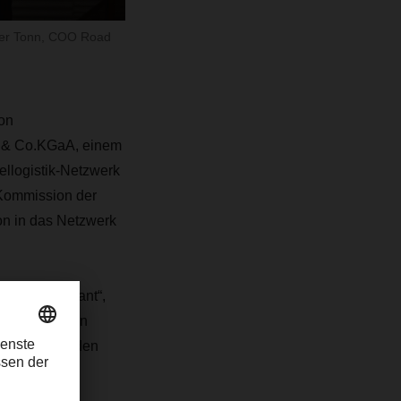
der Tonn, COO Road
on
SE & Co.KGaA, einem
ellogistik-Netzwerk
 Kommission der
on in das Netzwerk
ien signifikant“,
n DACHSER ein
isch wachsenden
rer
Werte- und