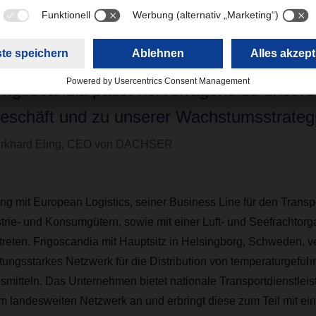
s.“
Frigoscandia passt hervorragend zu unser
eschäft und zu unserer Wachstumsstrategi
rkhard Eling, CEO von DACHSER
g mit European Logistics, seiner Business Line für den Transp
rie- und Konsumgütern, sowie mit einer Luft- und Seefrachtorga
reten. Frigoscandia mit Hauptsitz in Helsingborg, Schweden, ve
tungsstarkes Netzwerk für die Distribution von temperaturgefüh
smitteln. Das Unternehmen bietet nationale Transportdienstleis
landesweiten Netzwerk an und erbringt diese zum Teil mit eine