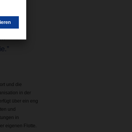
em
e.”
ort und die
nisation in der
rfügt über ein eng
rten und
tungen in
r eigenen Flotte.