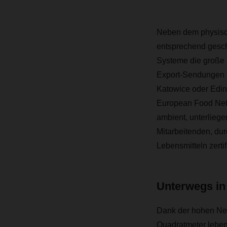
Neben dem physisch
entsprechend geschu
Systeme die große 
Export-Sendungen n
Katowice oder Edin
European Food Netwo
ambient, unterlieg
Mitarbeitenden, du
Lebensmitteln zerti
Unterwegs in
Dank der hohen Netz
Quadratmeter leben