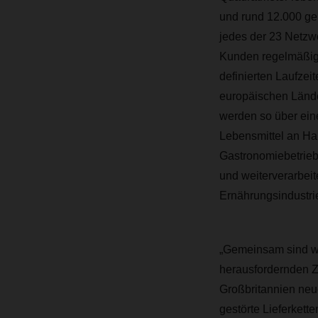
und rund 12.000 ge
jedes der 23 Netzw
Kunden regelmäßige
definierten Laufzei
europäischen Lände
werden so über eine
Lebensmittel an H
Gastronomiebetrieb
und weiterverarbei
Ernährungsindustri
„Gemeinsam sind wi
herausfordernden Ze
Großbritannien neu
gestörte Lieferket