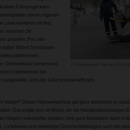
kühlten Fahrzeuge kann
erkmitglieder seinen eigenen
 Linienverkehre mit fest
ten zwischen 34
rn anbieten. Pro Jahr
 halbe Million
Sendungen
andelsunternehmen,
e, Großverbraucherservices
Umschlag am Hub bei DACHSE
tende Unternehmen der
e
ausgeliefert. Und das äußerst kosteneffizient.
r stärker!“ Dieses Netzwerkprinzip gilt ganz besonders in auß
iten. Das zeigte sich im Brexit, als die Handelsbeziehungen E
en Regeln unterworfen wurden. Und ganz besonders auch in d
ten, Lockdowns und zeitweilige Grenzschließungen auch die pa