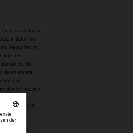
genauso zuverlässig
pezialitäten ihre
len. Verbunden ist
R
nutzt das
ttransporte.
Mit
n sie an andere
n Region
an
beitende Industrie.
m Fleisch- und
enience-Produkte