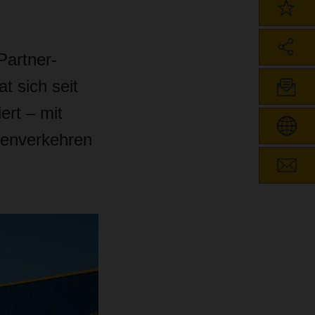
artner-
t sich seit
ert – mit
ienverkehren