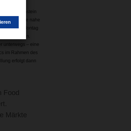
baut und
n. Ein Meilenstein
SER
Erlensee nahe
betrieb von Montag
ttelsendungen.
er unterwegs – eine
ics im Rahmen des
lung erfolgt dann
n Food
rt.
ie Märkte