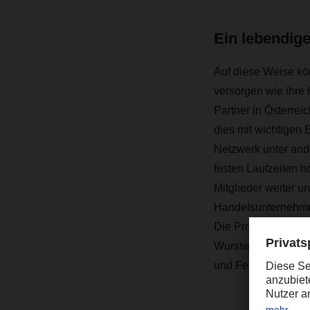
Ein lebendig
Auf diese Weise kö
versorgen wie ihre 
Partner in Österrei
dies mit wichtigen 
Netzwerk unter and
festen Laufzeiten h
Mitglieder weiter u
Handelsunternehmen
Die Produktpalette 
Wurstwaren, Molker
und Feinkost sowie