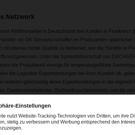
es Netzwerk
nnen Kloßhersteller in Deutschland ihre Kunden in Frankreich 
Händler vor Ort. Genauso schaffen es Produzenten spanischer S
ch mit ebenso hoher Qualität zu bedienen, wie die Händler in Po
Effizienzgewinnen. Unter der Systemführerschaft von
DACHSE
erem die Produktwelt vivengo
für temperaturgeführte Sammelgu
olen die Logistiker Exportsendungen bei ihren Kunden ab, gebe
nd verteilen gleichzeitig deren Exportsendungen in der eigene
, Gastronomiebetriebe, Großverbraucherservices und die verar
ist dabei groß und vielfältig. Transportiert werden unter andere
eiprodukte, Wein und Spirituosen, Back- und Süßwaren, Conv
 Nährmittel.