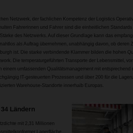
en Netzwerk, der fachlichen Kompetenz der Logistics Operati
lten Fahrerinnen und Fahrer sind die einheitlichen Standards 
Stärke des Netzwerks. Auf dieser Grundlage kann das empfange
ahtlos als Auftrag übernehmen, unabhängig davon, ob deren Z
burgh ist. Die starke verbindende Klammer bilden die hohen Qu
rk. Die temperaturgeführten Transporte der Lebensmittel, von u
en einem umfassenden Qualitätsmanagement mit entsprechend qu
rchgängig IT-gesteuerten Prozessen und über 200 für die Lager
fizierten Warehouse-Standorte innerhalb Europas.
 34 Ländern
dichte mit 2,31 Millionen
smittelkonformer Lagerfläche