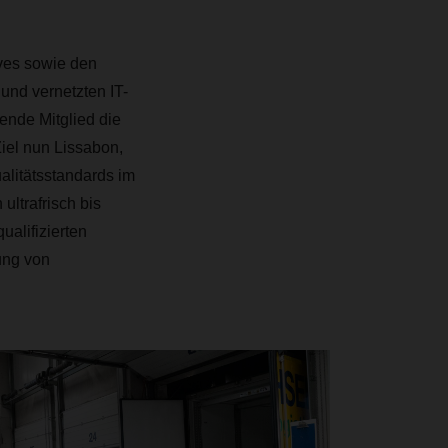
ves sowie den
und vernetzten IT-
nde Mitglied die
iel nun Lissabon,
alitätsstandards im
ltrafrisch bis
alifizierten
ung von