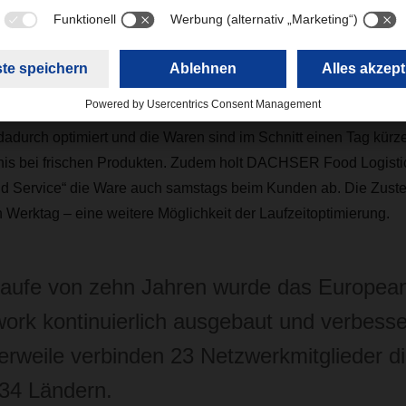
Jahren wurde das European Food Network kontinuierlich ausge
weile verbinden 23 Netzwerkmitglieder die Märkte von 34 Länder
 Inbetriebnahme des Europa-Hubs für Lebensmittel bei
DACH
 Mit seiner zentralen Lage im Rhein-Main-Gebiet und Umschlag
r Hub eine wichtige Drehscheibe für transeuropäische Lebensmi
adurch optimiert und die Waren sind im Schnitt einen Tag kürz
nis bei frischen Produkten. Zudem holt
DACHSER​​​​​​​
Food Logist
 Service“ die Ware auch samstags beim Kunden ab. Die Zustel
Werktag – eine weitere Möglichkeit der Laufzeitoptimierung.
aufe von zehn Jahren wurde das Europea
ork kontinuierlich ausgebaut und verbesse
lerweile verbinden 23 Netzwerkmitglieder d
 34 Ländern.