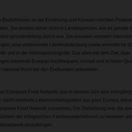
n Bedürfnissen an die Ernährung und Konsum möchten Produze
den. Sie denken daher nicht in Ländergrenzen, wie es gerade i
trie jahrzehntelang üblich war. Sie erwarten vielmehr internatio
tungen, eine umfassende Länderabdeckung sowie einheitliche St
te und in der Informationslogistik. Das alles mit dem Ziel, dass
en innerhalb Europas hochfrequent, schnell und in hoher Quali
 maximal frisch bei den Endkunden ankommen.
das European Food Network, das in diesem Jahr sein zehnjährig
 zwölf etablierte Lebensmittellogistiker aus ganz Europa, daru
pean Food Network zusammen. Die Zielsetzung war, die jewe
ärken der erfolgreichen Familienunternehmen zu vereinen und
tiknetzwerk einzubringen.