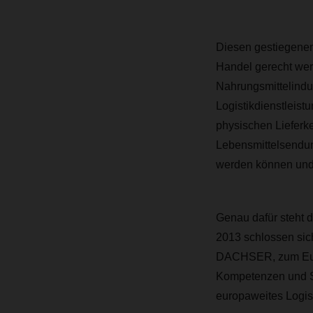
Diesen gestiegene
Handel gerecht wer
Nahrungsmittelindus
Logistikdienstleis
physischen Lieferket
Lebensmittelsendung
werden können und
Genau dafür steht 
2013 schlossen sich
DACHSER, zum Euro
Kompetenzen und St
europaweites Logis