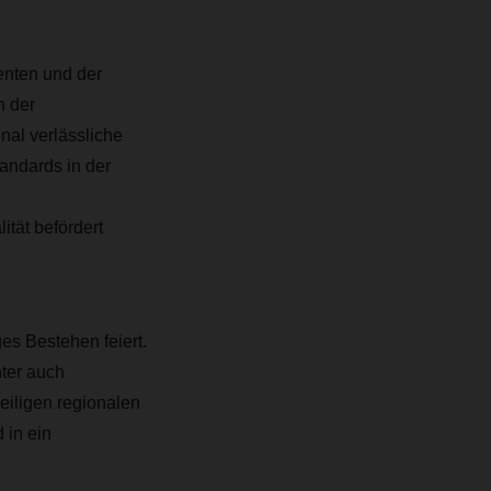
nten und der
n der
nal verlässliche
andards in der
tät befördert
es Bestehen feiert.
nter auch
iligen regionalen
 in ein