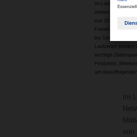
Im Laufe von zehn 
verbessert. Mittler
war 2016 zudem die
Frankfurt am Main.
bis Samstag ist de
Laufzeiten werden d
wichtige Zeiterspar
Produktes „Weekend
am darauffolgenden 
Im L
Netw
Mitt
von