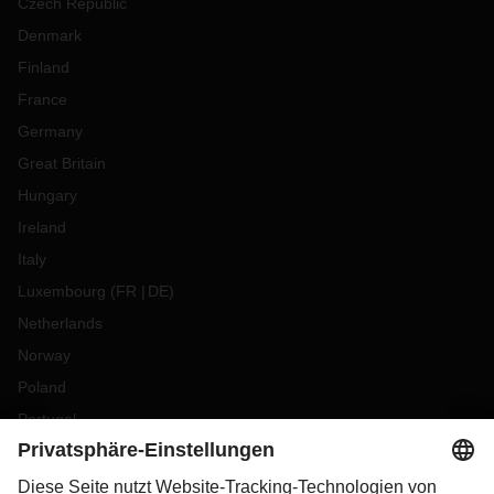
Czech Republic
Denmark
Finland
France
Germany
Great Britain
Hungary
Ireland
Italy
Luxembourg
(
FR
DE
)
Netherlands
Norway
Poland
Portugal
Romania
Slovakia