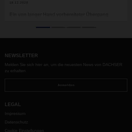
18.12.2020
Ein von langer Hand vorbereiteter Übergang
„Wir haben Menschen nicht gesagt, was sie tun müssen. Wir
haben ihnen die Überzeugung vermittelt, eines der
anerkanntesten, weltumspannenden Netzwerke zu schaffen“
NEWSLETTER
Melden Sie sich hier an, um die neuesten News von DACHSER
zu erhalten.
Anmelden
LEGAL
Impressum
Datenschutz
Cookie Einstellungen