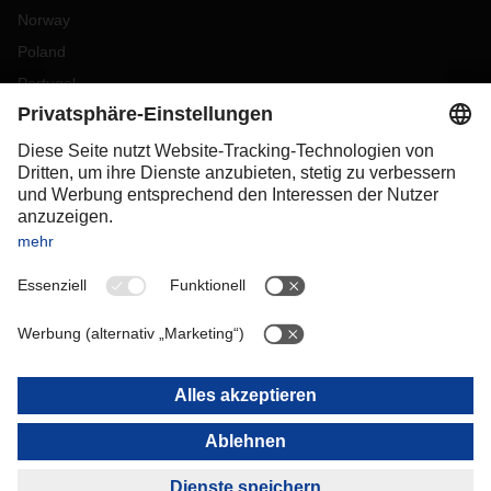
Norway
Poland
Portugal
Romania
Slovakia
Spain
Sweden
Switzerland
(
DE
FR
)
Turkey
OCEANIA
Australia
New Zealand