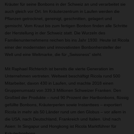
Kräuter für seine Bonbons in der Schweiz an und verarbeitet sie
auch gleich vor Ort. Im Kräuterzentrum in Laufen werden die
Pflanzen getrocknet, gereinigt, geschnitten, gelagert und
gemischt. Vom Kraut bis zum fertigen Bonbon finden alle Schritte
der Herstellung in der Schweiz statt. Die Wurzeln des
Familienunternehmens reichen bis ins Jahr 1930. Heute ist Ricola
einer der modernsten und innovativsten Bonbonhersteller der
Welt und eine Weltmarke, die für „Swissness“ steht.
Mit Raphael Richterich ist bereits die vierte Generation im
Unternehmen vertreten. Weltweit beschäftigt Ricola rund 500
Mitarbeiter, davon 430 in Laufen, und machte 2018 einen
Gruppenumsatz von 339,3 Millionen Schweizer Franken. Den
Großteil der Produkte – rund 90 Prozent der Hartbonbons, flüssig
gefüllte Bonbons, Kräuterperlen sowie Instanttees – exportiert
Ricola in mehr als 50 Länder rund um den Globus – vor allem in
die USA, nach Deutschland, Frankreich und Italien. Und nach
Asien: In Singapur und Hongkong ist Ricola Marktführer für
Kräuterbonbons.