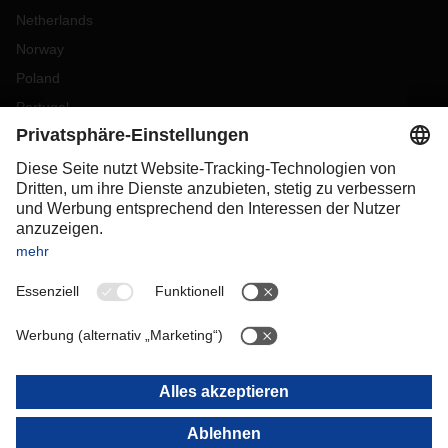
Netherlands
Norway
Poland
Portugal
Romania
Slovakia
Spain
Sweden
Switzerland
(
DE
FR
)
Turkey
OCEANIA
Australia
New Zealand