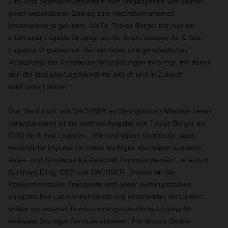
Luft- und Seefrachtvorstand in den vergangenen vier Jahren
einen wesentlichen Beitrag zum Wachstum unseres
Unternehmens geleistet. Mit Dr. Tobias Burger tritt nun ein
erfahrener Logistik-Stratege an die Spitze unserer Air & Sea
Logistics-Organisation, der ein tiefes und ganzheitliches
Verständnis der komplexen Anforderungen mitbringt, mit denen
sich die globalen Logistikmärkte aktuell und in Zukunft
konfrontiert sehen.“
Das Wachstum von DACHSER auf den globalen Märkten weiter
voranzutreiben ist die zentrale Aufgabe von Tobias Burger als
COO Air & Sea Logistics. „Wir sind davon überzeugt, dass
wesentliche Impulse für unser künftiges Wachstum aus dem
Asien- und Nordamerika-Geschäft kommen werden“, erläutert
Burkhard Eling, CEO von DACHSER. „Indem wir die
interkontinentalen Transporte und unser leistungsstarkes
europäisches Landverkehrsnetz eng miteinander verzahnen,
wollen wir unseren Kunden eine ganzheitliche Lösung für
weltweite Stückgut-Services anbieten. Für dieses ‚Global