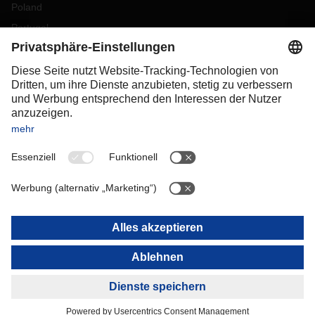
Poland
Portugal
Romania
Slovakia
Spain
Sweden
Switzerland
(
DE
FR
)
Turkey
OCEANIA
Australia
New Zealand