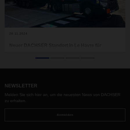
26.11.2024
Neuer DACHSER Standort in Le Havre für
Kontraktlogistik und Air & Sea Logistics
DACHSER hat im September im nordfranzösischen Le
Havre eine neue Logistikanlage in Betrieb genommen. Der
Standort kombiniert ein Warehouse und eine DACHSER Air
& Sea Logistics Niederlassung, strategisch günstig gelegen
NEWSLETTER
Nahe des größten Frachthafen Frankreichs.
Melden Sie sich hier an, um die neuesten News von DACHSER
zu erhalten.
Anmelden