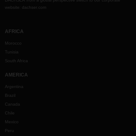
DACHSER from a global perspective switch to our corporate
website:
dachser.com
AFRICA
Morocco
Tunisia
South Africa
AMERICA
Argentina
Brazil
Canada
Chile
Mexico
Peru