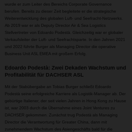
wurde er zum Leiter des Bereichs Corporate Governance
berufen. Bereits zu dieser Zeit begleitete er die strategische
Weiterentwicklung des globalen Luft- und Seefracht-Netzwerks.
Ab 2019 war er als Deputy Director Air & Sea Logistics
Stellvertreter von Edoardo Podestà. Gleichzeitig war er globaler
Verkaufsleiter der Luft- und Seefrachtsparte. In den Jahren 2021
und 2022 führte Burger als Managing Director die operative
Business Unit ASL EMEA mit großem Erfolg.
Edoardo Podestà: Zwei Dekaden Wachstum und
Profitabilität für DACHSER ASL
Mit der Stabübergabe an Tobias Burger schließt Edoardo
Podestà seine erfolgreiche Karriere als Logistik-Manager ab. Der
gebürtige Italiener, der seit vielen Jahren in Hong Kong zu Hause
ist, war 2003 durch die Übernahme eines Joint Ventures zu
DACHSER gekommen. Zunächst trug Podestà als Managing
Director die Verantwortung für Greater China, dann mit
zunehmendem Wachstum des Asiengeschäfts bald für die