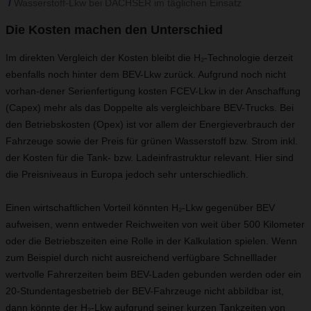
Wasserstoff-Lkw bei DACHSER im täglichen Einsatz
Die Kosten machen den Unterschied
Im direkten Vergleich der Kosten bleibt die H₂-Technologie derzeit
ebenfalls noch hinter dem BEV-Lkw zurück. Aufgrund noch nicht
vorhan-dener Serienfertigung kosten FCEV-Lkw in der Anschaffung
(Capex) mehr als das Doppelte als vergleichbare BEV-Trucks. Bei
den Betriebskosten (Opex) ist vor allem der Energieverbrauch der
Fahrzeuge sowie der Preis für grünen Wasserstoff bzw. Strom inkl.
der Kosten für die Tank- bzw. Ladeinfrastruktur relevant. Hier sind
die Preisniveaus in Europa jedoch sehr unterschiedlich.
Einen wirtschaftlichen Vorteil könnten H₂-Lkw gegenüber BEV
aufweisen, wenn entweder Reichweiten von weit über 500 Kilometer
oder die Betriebszeiten eine Rolle in der Kalkulation spielen. Wenn
zum Beispiel durch nicht ausreichend verfügbare Schnelllader
wertvolle Fahrerzeiten beim BEV-Laden gebunden werden oder ein
20-Stundentagesbetrieb der BEV-Fahrzeuge nicht abbildbar ist,
dann könnte der H₂-Lkw aufgrund seiner kurzen Tankzeiten von