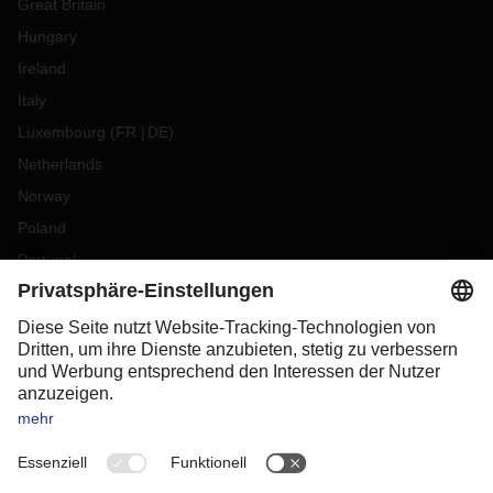
Great Britain
Hungary
Ireland
Italy
Luxembourg
(
FR
DE
)
Netherlands
Norway
Poland
Portugal
Romania
Slovakia
Spain
Sweden
Switzerland
(
DE
FR
)
Turkey