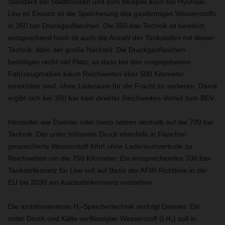
Standard bei Stadtbussen und zum Beispiel auch bei Hyundai-
Lkw im Einsatz ist die Speicherung des gasförmigen Wasserstoffs
in 350 bar Druckgasflaschen. Die 350-bar-Technik ist bewährt,
entsprechend hoch ist auch die Anzahl der Tankstellen mit dieser
Technik. Aber der große Nachteil: Die Druckgasflaschen
benötigen recht viel Platz, so dass bei den vorgegebenen
Fahrzeugmaßen kaum Reichweiten über 500 Kilometer
erreichbar sind, ohne Laderaum für die Fracht zu verlieren. Damit
ergibt sich bei 350 bar kein direkter Reichweiten-Vorteil zum BEV.
Hersteller wie Daimler oder Iveco setzen deshalb auf die 700 bar
Technik. Der unter höherem Druck ebenfalls in Flaschen
gespeicherte Wasserstoff führt ohne Laderaumverluste zu
Reichweiten um die 750 Kilometer. Ein entsprechendes 700 bar-
Tankstellennetz für Lkw soll auf Basis der AFIR-Richtlinie in der
EU bis 2030 am Autobahnkernnetz entstehen.
Die ambitionierteste H₂-Speichertechnik verfolgt Daimler. Ein
unter Druck und Kälte verflüssigter Wasserstoff (LH₂) soll in