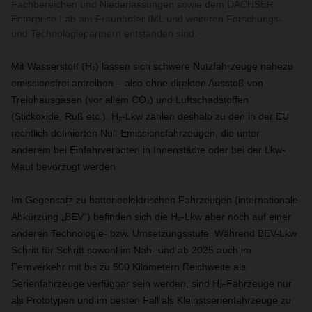
Fachbereichen und Niederlassungen sowie dem DACHSER
Enterprise Lab am Fraunhofer IML und weiteren Forschungs-
und Technologiepartnern entstanden sind.
Mit Wasserstoff (H₂) lassen sich schwere Nutzfahrzeuge nahezu
emissionsfrei antreiben – also ohne direkten Ausstoß von
Treibhausgasen (vor allem CO₂) und Luftschadstoffen
(Stickoxide, Ruß etc.). H₂-Lkw zählen deshalb zu den in der EU
rechtlich definierten Null-Emissionsfahrzeugen, die unter
anderem bei Einfahrverboten in Innenstädte oder bei der Lkw-
Maut bevorzugt werden.
Im Gegensatz zu batterieelektrischen Fahrzeugen (internationale
Abkürzung „BEV“) befinden sich die H₂-Lkw aber noch auf einer
anderen Technologie- bzw. Umsetzungsstufe. Während BEV-Lkw
Schritt für Schritt sowohl im Nah- und ab 2025 auch im
Fernverkehr mit bis zu 500 Kilometern Reichweite als
Serienfahrzeuge verfügbar sein werden, sind H₂-Fahrzeuge nur
als Prototypen und im besten Fall als Kleinstserienfahrzeuge zu