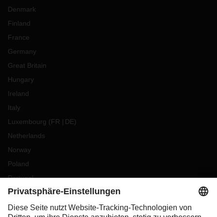
Denmark
Finland
France
Germany
Great Britain
Hungary
Ireland
Italy
Luxembourg
(
FR
DE
)
Netherlands
Norway
Poland
Portugal
Romania
Slovakia