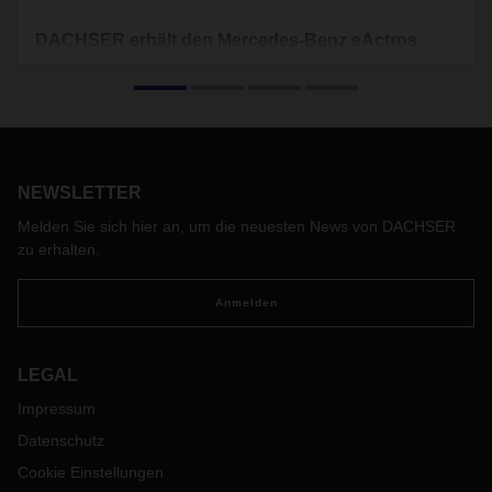
DACHSER erhält den Mercedes-Benz eActros
In Stuttgart betreibt DACHSER auf einer Fläche von etwa
vier Quadratkilometern sein erstes emissionsfreies
Liefergebiet für Stückgutsendungen. Mit dem Mercedes-
Benz eActros ist der voll elektrische Fahrzeugmix für die
Innenstadt jetzt komplett.
NEWSLETTER
Melden Sie sich hier an, um die neuesten News von DACHSER
zu erhalten.
Anmelden
LEGAL
Impressum
Datenschutz
Cookie Einstellungen