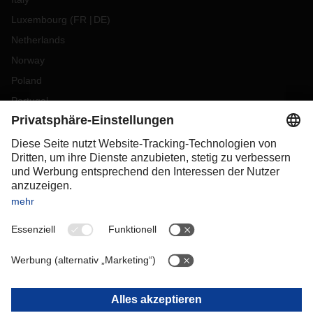
Luxembourg
(
FR
DE
)
Netherlands
Norway
Poland
Portugal
Romania
Slovakia
Spain
Sweden
Switzerland
(
DE
FR
)
Turkey
OCEANIA
Australia
New Zealand