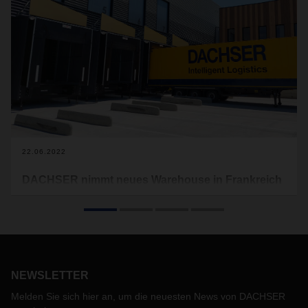
22.06.2022
DACHSER nimmt neues Warehouse in Frankreich
in Betrieb
DACHSER eröffnet ein Warehouse in Pont d'Ain, in der
Region Auvergne-Rhône-Alpes in Frankreich. Der neue
Standort für Kontraktlogistik-Services trägt dem anhaltenden
Wachstum der letzten Jahre in der Region Rechnung.
NEWSLETTER
Melden Sie sich hier an, um die neuesten News von DACHSER