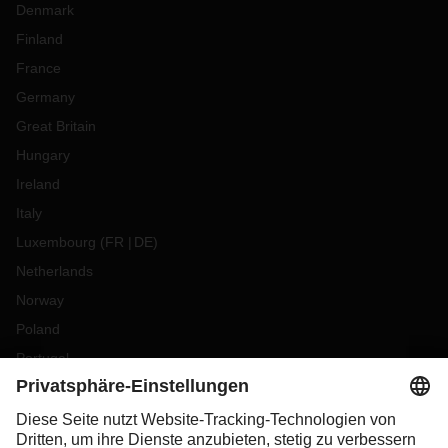
Denmark
Finland
France
Germany
Great Britain
Hungary
Ireland
Italy
Luxembourg
(
FR
DE
)
Netherlands
Norway
Poland
Portugal
Romania
Slovakia
Spain