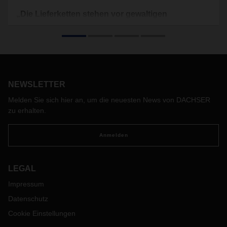
„Die Lieferketten stehen vor gewaltigen
Herausforderungen”
Zum 50. Geburtstag ist die Wechselbrücke gefragter denn
je, denn der Laderaum ist derzeit knapp. Das gilt nicht nur
für Europa, sondern ganz besonders auch für den
interkontinentalen Handel.
NEWSLETTER
Melden Sie sich hier an, um die neuesten News von DACHSER
zu erhalten.
Anmelden
LEGAL
Impressum
Datenschutz
Cookie Einstellungen