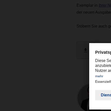
Exemplar in
Ihrer 
der neuen Ausgabe
Stöbern Sie auch g
DACHSE
PDF 