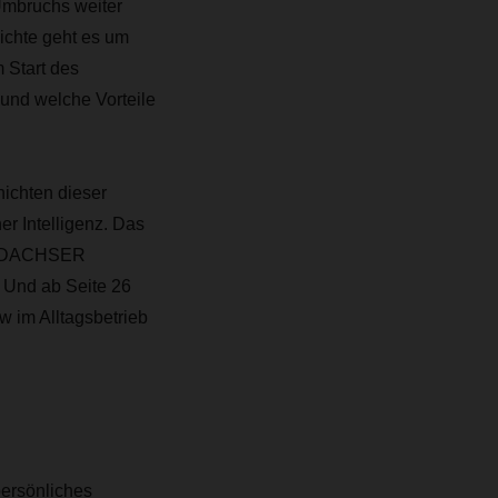
Umbruchs weiter
hichte geht es um
 Start des
nd welche Vorteile
hichten dieser
er Intelligenz. Das
bei DACHSER
 Und ab Seite 26
w im Alltagsbetrieb
persönliches