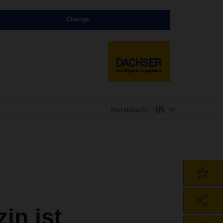
Change
Merkliste
(0)
n ist