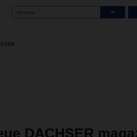
Germany
OK
ISTEN
eue DACHSER magazi