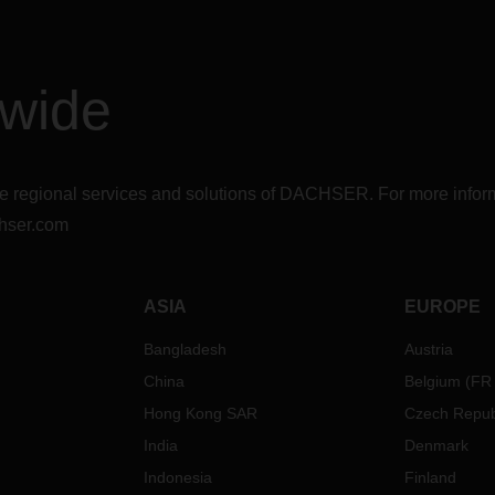
dwide
r the regional services and solutions of DACHSER. For more in
hser.com
ASIA
EUROPE
Bangladesh
Austria
China
Belgium
(
FR
Hong Kong SAR
Czech Repub
India
Denmark
Indonesia
Finland