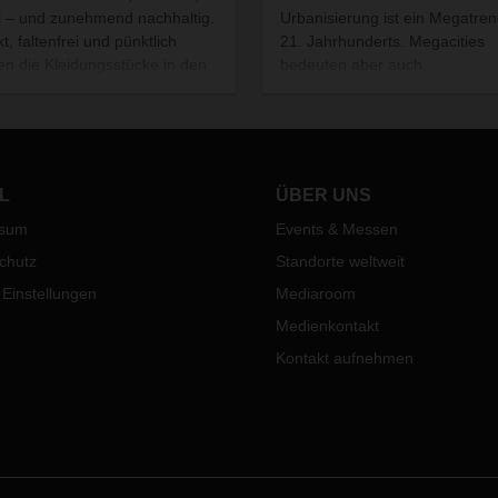
l – und zunehmend nachhaltig.
Urbanisierung ist ein Megatre
t, faltenfrei und pünktlich
21. Jahrhunderts. Megacities
n die Kleidungsstücke in den
bedeuten aber auch
geschäften ankommen. Eine
Megaherausforderungen an di
sforderung, der sich die
City-Distribution. Auch DACH
chenlösung DACHSER Fashion
testet bereits innovative,
ics stellt.
zukunftsfähige Lösungen.
L
ÜBER UNS
ssum
Events & Messen
chutz
Standorte weltweit
 Einstellungen
Mediaroom
Medienkontakt
Kontakt aufnehmen