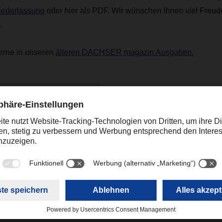
Niederlassung
oder hier als PDF. Wir wünschen Ihnen viel Freude
.
erne in unseren
älteren DACHSER magazin Ausgaben.
R magazin 03/24
(13,63 MB)
Kontakt
Christian Auchter
+49 831 5916-1426
Corporate Public Relations
christian.auchter@dachse