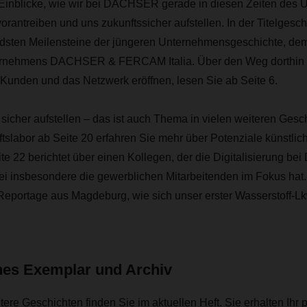
 Einblicke, wie wir bei DACHSER gerade in diesen Zeiten des 
rantreiben und uns zukunftssicher aufstellen. In der Titelgesc
dsten Meilensteine der jüngeren Unternehmensgeschichte, dem
rnehmens DACHSER & FERCAM Italia. Über den Weg dorthin u
 Kunden und das Netzwerk eröffnen, lesen Sie ab Seite 6.
t sicher aufstellen – das ist auch Thema in vielen weiteren Gesc
slabor ab Seite 20 erfahren Sie mehr über Potenziale künstlich
ite 22 berichtet über einen Kollegen, der die Digitalisierung 
bei insbesondere die gewerblichen Mitarbeitenden im Fokus hat.
 Reportage aus Magdeburg, wie sich unser erster Wasserstoff-Lk
ches Exemplar und Archiv
tere Geschichten finden Sie im aktuellen Heft. Sie erhalten Ihr 