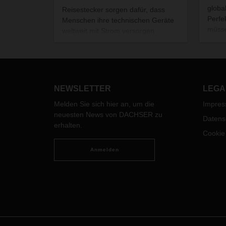
globa
Reisestecker sorgen dafür, dass
Perfek
Menschen ihre technischen Geräte
müsse
weltweit mit Strom versorgen
Mode
können. Um die
Herau
Liefergeschwindigkeit dieser
Bran
Produkte zu erhöhen und um näher
Logist
an den Kunden zu sein, begann der
Schweizer Hersteller WorldConnect
NEWSLETTER
LEGA
AG seine Logistik mit DACHSER neu
Melden Sie sich hier an, um die
Impre
zu ordnen.
neuesten News von DACHSER zu
Datens
erhalten.
Cookie
Anmelden