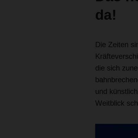
da!
Die Zeiten si
Kräfteverschi
die sich zun
bahnbrechend
und künstlich
Weitblick sch