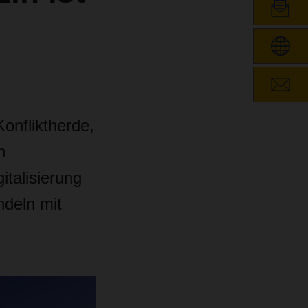
Konfliktherde,
h
talisierung
ndeln mit