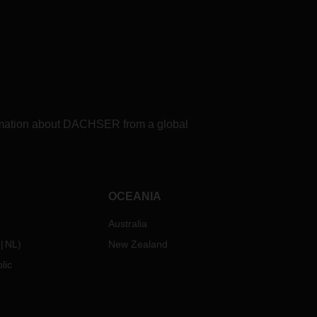
formation about DACHSER from a global
OCEANIA
Australia
NL
)
New Zealand
lic