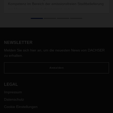
Kompetenz im Bereich der emissionsfreien Stadtbelieferung
am Messestand, im Außenbereich und im
Konferenzprogramm.
NEWSLETTER
Melden Sie sich hier an, um die neuesten News von DACHSER
zu erhalten.
Anmelden
LEGAL
Impressum
Datenschutz
Cookie Einstellungen