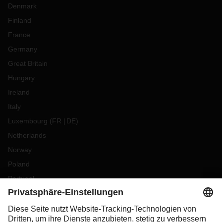
Denmark
Finland
France
Germany
Great Britain
Hungary
Ireland
Italy
Luxembourg
(
FR
DE
)
Netherlands
Norway
Poland
Portugal
Romania
Slovakia
Spain