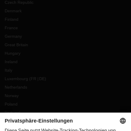
Czech Republic
Denmark
Finland
France
Germany
Great Britain
Hungary
Ireland
Italy
Luxembourg
(
FR
DE
)
Netherlands
Norway
Poland
Portugal
Romania
Slovakia