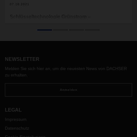
07.10.2021
Schlüsseltechnologie Grünstrom –
Zukunftstechnologien im Check
Um was geht es eigentlich bei der Schlüsseltechnologie
Grünstrom? Und welchen Nutzen bringen sie ganz konkret
für die Logistik? Ein- und Ausblicke in die verfügbaren
Technologien.
NEWSLETTER
Melden Sie sich hier an, um die neuesten News von DACHSER
zu erhalten.
Anmelden
LEGAL
Impressum
Datenschutz