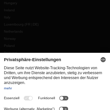
Hungary
Ireland
Italy
Luxembourg
(
FR
DE
)
Netherlands
Norway
Poland
Portugal
Romania
Slovakia
Spain
Sweden
Switzerland
(
DE
FR
)
Turkey
OCEANIA