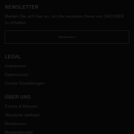
Werksgeländen, Häfen und Flughäfen, wird in den
NEWSLETTER
kommenden Jahren an Bedeutung gewinnen. Für einen
reibungslosen und wirtschaftlichen Regelbetrieb fehlt jedoch
Melden Sie sich hier an, um die neuesten News von DACHSER
ein ganzheitliches Sicherheitskonzept. Bisherige
zu erhalten.
Automatisierungskonzepte orientieren sich meist an
Lösungen aus der Industrie, die lediglich geringe
Anmelden
Fahrgeschwindigkeiten zulassen. Hier setzte das vom
Bundesministerium für Wirtschaft und Klimaschutz (BMWK)
geförderte Projekt SAFE20 an. Es vereinte acht
LEGAL
Konsortialpartner aus Industrie und Forschung und wurde
Impressum
vom Technologiekonzern ZF koordiniert.
Datenschutz
Cookie Einstellungen
ÜBER UNS
Events & Messen
Standorte weltweit
Mediaroom
Medienkontakt