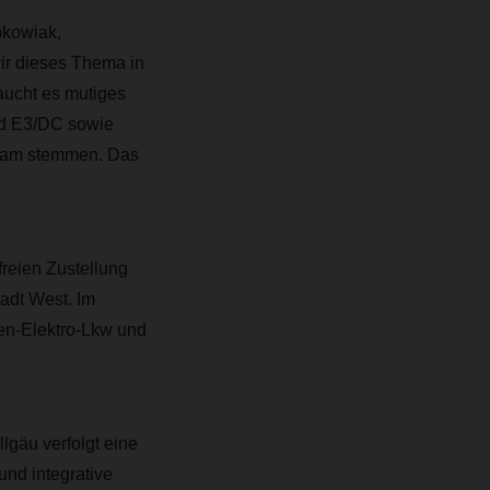
bkowiak,
ir dieses Thema in
ucht es mutiges
nd E3/DC sowie
insam stemmen. Das
reien Zustellung
adt West. Im
en-Elektro-Lkw und
lgäu verfolgt eine
und integrative