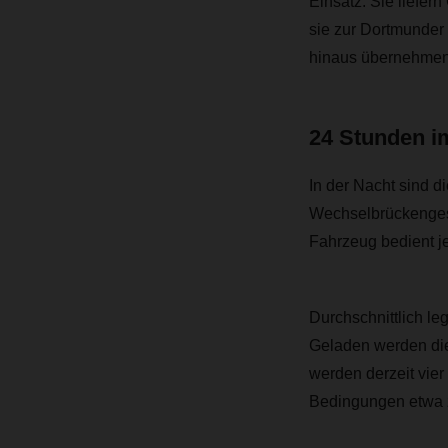
Einsatz. Sie liefer
sie zur Dortmunder
hinaus übernehmen 
24 Stunden i
In der Nacht sind d
Wechselbrückenges
Fahrzeug bedient 
Durchschnittlich le
Geladen werden di
werden derzeit vier
Bedingungen etwa 