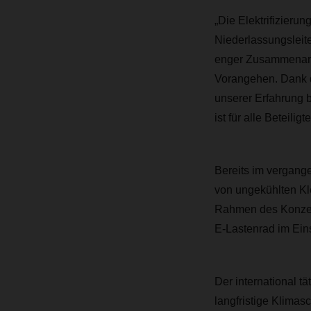
„Die Elektrifizieru
Niederlassungsleit
enger Zusammenarbe
Vorangehen. Dank 
unserer Erfahrung 
ist für alle Beteilig
Bereits im vergang
von ungekühlten Kle
Rahmen des Konzep
E-Lastenrad im Ein
Der international t
langfristige Klimasc