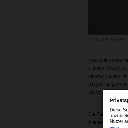
Der 42-Tonnen-E-Lk
Beschafft wurden d
Kunden von DACHS
einem Experten für
(HagerEnergy GmbH)
(Ruhr).
Die Fahrzeuge vom T
Antriebsbatterien m