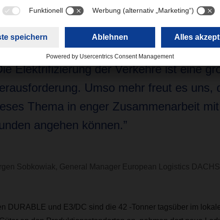
insatzbedingungen etwa 300 Kilometer. Die E-Lkw sind mit jew
terwegs.
Die Elektrifizierung der Verkehre ist eine g
erausforderung. Umso mehr freut es uns, 
ieses Thema in enger Zusammenarbeit mit
unden angehen können.”
rgen Sobkowiak, General Manager European Logistics DACH
n DURABLE und E3/DC sind die 42 -Tonner tagsüber im lokale