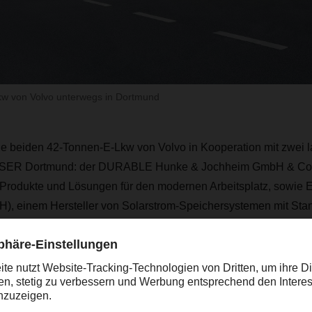
w von Volvo unterwegs in Dortmund
ie beiden 42-Tonnen-E-Lkw von Volvo in Kooperation mit zwei l
ER Dortmund: der DURABLE Hunke & Jochheim GmbH & Co. K
 Produkte und Lösungen für den modernen Arbeitsplatz, sowie
, einem Hersteller von Solarstrom-Speichersystemen mit Stand
yp Volvo FH Electric sind jeweils mit drei Elektromotoren und
it einer Gesamtkapazität von 540 kWh (BOL) ausgestattet. Die 