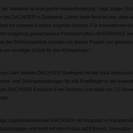
ng der Verkehre ist eine große Herausforderung“, sagt Jürgen So
er bei DACHSER in Dortmund. „Umso mehr freut es uns, dass w
it mit unseren Kunden angehen können. Für Innovationen bra
der langjährig gewachsenen Partnerschaften mit DURABLE u
bei der Elektromobilität, konnten wir dieses Projekt nun geme
ten ein wichtiger Schritt für den Klimaschutz.“
enen Jahr startete DACHSER Dortmund mit der lokal emissionsf
inst- und Stückgutsendungen für alle Empfänger in der Innenst
ts DACHSER Emission-Free Delivery sind dafür ein 7,5 Tonn
satz.
ätige Logistikdienstleister DACHSER mit Hauptsitz in Kempten/Al
hutzstrategie und treibt mit dem Fokus auf Effizienz, Innovation 