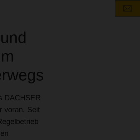
rund
im
erwegs
ters DACHSER
r voran. Seit
Regelbetrieb
den