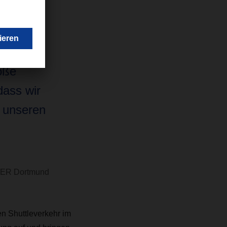
eils zwei
roße
dass wir
 unseren
SER Dortmund
n Shuttleverkehr im