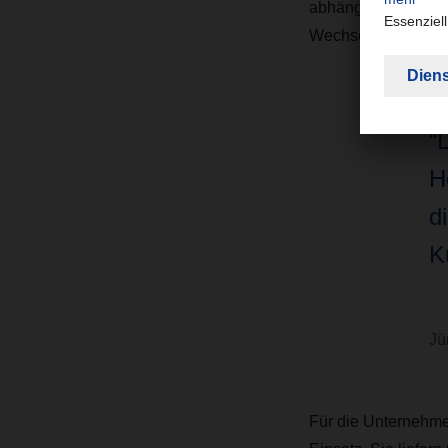
abhängig von den E
Wechselbrücken un
“
H
d
K
Jü
Für die Unternehme