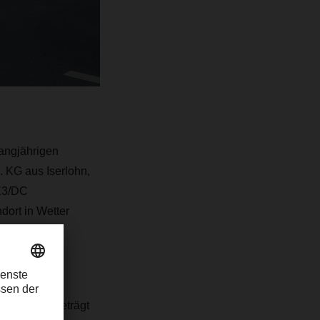
angjährigen
G aus Iserlohn,
 E3/DC
ort in Wetter
 sechs
Reichweite beträgt