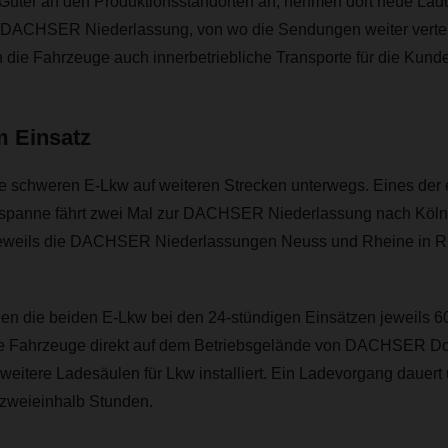
n Güter an den Produktionsstandorten an, nehmen dort neue Lad
 DACHSER Niederlassung, von wo die Sendungen weiter vertei
die Fahrzeuge auch innerbetriebliche Transporte für die Kund
m Einsatz
ie schweren E-Lkw auf weiteren Strecken unterwegs. Eines der 
panne fährt zwei Mal zur DACHSER Niederlassung nach Köln
jeweils die DACHSER Niederlassungen Neuss und Rheine in R
gen die beiden E-Lkw bei den 24-stündigen Einsätzen jeweils 6
e Fahrzeuge direkt auf dem Betriebsgelände von DACHSER Do
 weitere Ladesäulen für Lkw installiert. Ein Ladevorgang dauert
zweieinhalb Stunden.