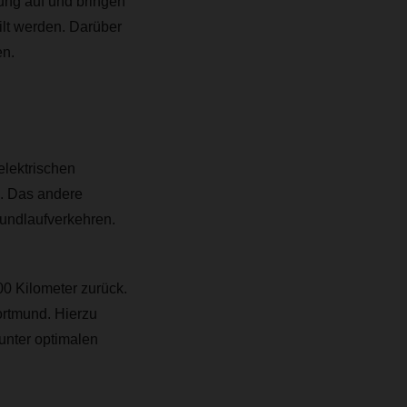
ung auf und bringen
lt werden. Darüber
en.
elektrischen
. Das andere
undlaufverkehren.
00 Kilometer zurück.
rtmund. Hierzu
 unter optimalen