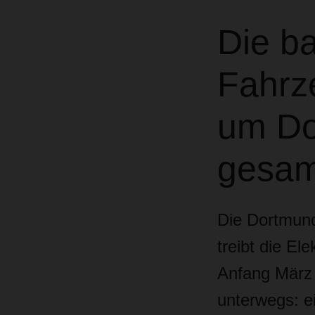
Die ba
Fahrz
um Do
gesam
Die Dortmund
treibt die El
Anfang März 
unterwegs: e