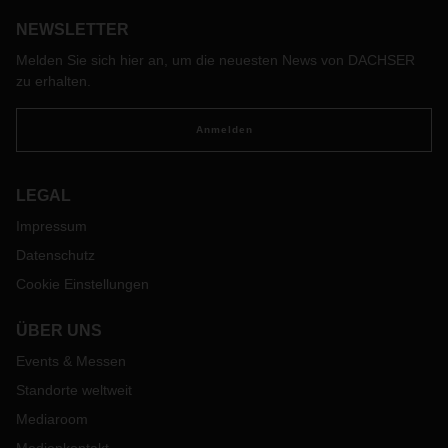
und Juni geplant, um die Details eines Handelsabkommens
voranzutreiben. Bisher steht das Ende der Übergangsphase
NEWSLETTER
für den Brexit am 31.12.2020 und DACHSER bereitet sich
Melden Sie sich hier an, um die neuesten News von DACHSER
weiterhin auf diesen Termin vor.
zu erhalten.
Zur Vorbereitung auf den Brexit sind einige wichtige Punkte
zu beachten, so ist beispielsweise eine Zollvollmacht der
Anmelden
betreffenden Empfänger essentiell für die Abwicklung der
Sendungen von und nach UK. Wir bitten unsere Kunden
daher weiterhin ihre Empfänger darauf hinzuweisen uns die
LEGAL
notwendige Zollvollmacht zu übermitteln.
Impressum
Sollten Sie Fragen haben, wenden Sie sich bitte an Ihren
zuständigen Ansprechpartner der jeweiligen DACHSER
Datenschutz
Niederlassung.
Cookie Einstellungen
ÜBER UNS
Events & Messen
Standorte weltweit
Mediaroom