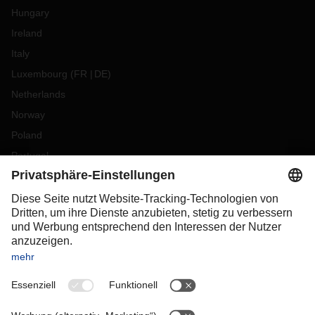
Hungary
Ireland
Italy
Luxembourg
(
FR
DE
)
Netherlands
Norway
Poland
Portugal
Romania
Slovakia
Spain
Sweden
Switzerland
(
DE
FR
)
Turkey
OCEANIA