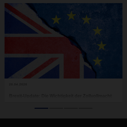
20.04.2020
Brexit-Update: Die Wichtigkeit der Zollvollmacht
Auch wenn COVID-19 die Brexit-Verhandlungen beeinflusst,
so wird seit heute wieder zwischen der EU und
Großbritannien per Videokonferenz verhandelt. Es sind drei
Verhandlungsrunden von jeweils einer Woche im April, Mai