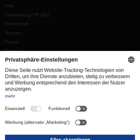
Italy
Luxembourg
(
FR
DE
)
Netherlands
Norway
Poland
Portugal
Romania
Slovakia
Spain
Sweden
Switzerland
(
DE
FR
)
Turkey
OCEANIA
Australia