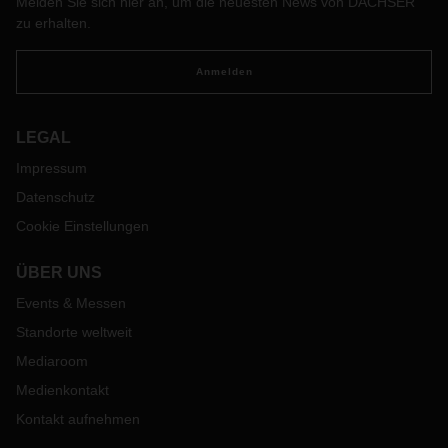
Melden Sie sich hier an, um die neuesten News von DACHSER
zu erhalten.
Anmelden
LEGAL
Impressum
Datenschutz
Cookie Einstellungen
ÜBER UNS
Events & Messen
Standorte weltweit
Mediaroom
Medienkontakt
Kontakt aufnehmen