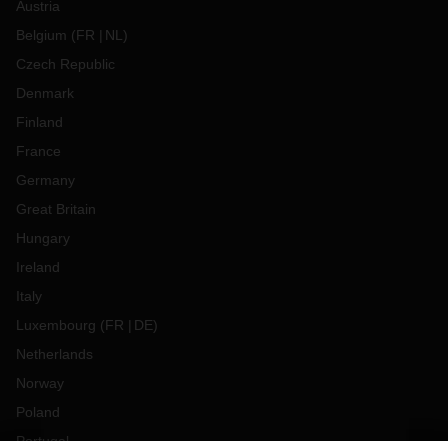
Austria
Belgium
(
FR
NL
)
Czech Republic
Denmark
Finland
France
Germany
Great Britain
Hungary
Ireland
Italy
Luxembourg
(
FR
DE
)
Netherlands
Norway
Poland
Portugal