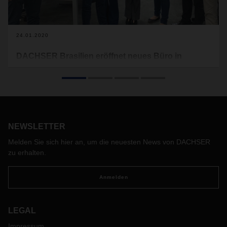
24.01.2020
DACHSER Brasilien eröffnet neues Büro in
Curitiba
Der globale Logistikdienstleister DACHSER hat sich seit
seinem Start in Brasilien vor zehn Jahren eine starke
Präsenz im brasilianischen Markt aufgebaut. Um mit diesem
Wachstum Schritt zu halten, hat das Unternehmen sein Büro
NEWSLETTER
in der Großstadt Curitiba nun fast um die Hälfte vergrößert.
Melden Sie sich hier an, um die neuesten News von DACHSER
zu erhalten.
Anmelden
LEGAL
Impressum