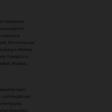
d Distribution
rlassungen in
Campinas in
adrid, Barcelona und
erlassung in Mumbai
orte Shanghai in
ankfurt, Mumbai,
ikpartner beim
- und Healthcare-
anchenlösung
isches Branchen-