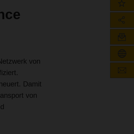
ence
 Netzwerk von
ziert.
neuert. Damit
ransport von
nd