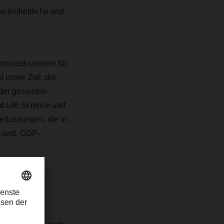
o einheitliche und
prozess unserer für
 unser Ziel, die
 der gesamten
d Life Science und
rlassungen, die in
 sind, GDP-
eratur- und