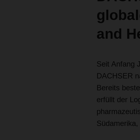
global
and H
Seit Anfang 
DACHSER nach
Bereits beste
erfüllt der L
pharmazeutis
Südamerika, 