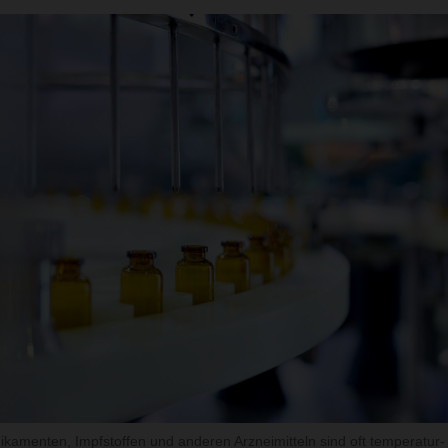
amenten, Impfstoffen und anderen Arzneimitteln sind oft temperatur- 