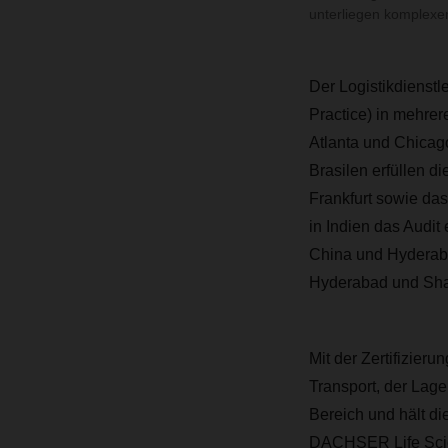
unterliegen komplex
Der Logistikdienstl
Practice) in mehrer
Atlanta und Chicago
Brasilen erfüllen d
Frankfurt sowie das
in Indien das Audit
China und Hyderabad
Hyderabad und Shan
Mit der Zertifizier
Transport, der Lag
Bereich und hält di
DACHSER Life Scien