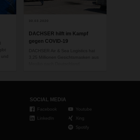
30.03.2020
DACHSER hilft im Kampf
gegen COVID-19
d
gibt
DACHSER Air & Sea Logistics hat
 und
3,25 Millionen Gesichtsmasken aus
Mexiko nach Deutschland
 das
transportiert. Dort lieferte sie
h alle
DACHSER Road Logistics an
verschiedene Krankenhäuser.
SOCIAL MEDIA
Facebook
Youtube
LinkedIn
Xing
Spotify