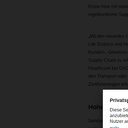
Know-how mit stand
regelkonforme Supp
„Mit den neuesten G
Life Science and He
Kunden-, Gesetzes-
Supply Chain zu erf
Healthcare bei DA
den Transport oder
Zertifizierungen erh
Hohe Anforde
Sendungen mit Medi