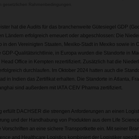
en gesetzlichen Rahmenbedingungen.
eister hat die Audits für das branchenweite Gütesiegel GDP (Goo
en Ländern erfolgreich erneuert oder abgeschlossen: Die Niede
 in den Vereinigten Staaten, Mexiko-Stadt in Mexiko sowie in 
ie GDP-Qualitätsrichtlinie, in Europa wurden die Standorte in M
 Head Office in Kempten rezertifiziert. Zusätzlich hat die Nied
 erfolgreich durchlaufen. Im Oktober 2024 hatten auch die Stand
 in Indien das Zertifikat erhalten. Die Standorte in Atlanta, Fr
ghai sind außerdem mit IATA CEIV Pharma zertifiziert.
ung erfüllt DACHSER die strengen Anforderungen an einen Logist
erung und der Handhabung von Produkten aus dem Life Science
e Vorschriften an eine sichere Transportkette ein. Mit seiner Br
ce and Healthcare Logistics kombiniert der Logistiker spezif