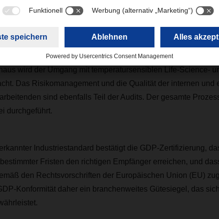
nterliegen komplexen gesetzlichen Rahmenbedingungen. Das Zert
 DACHSER die strengen Leistungs- und Qualitätsvorschriften im
ennt und einhält. Der Zertifizierungsprozess besteht aus einer 
itätsaspekte beim Umgang mit Arzneimitteln und deren Lagerun
en Lieferkette. Sie stellt sicher, dass Verunreinigungen ordn
naus wird der Umgang mit temperatursensiblen Life-Science- u
cht. Das Risikomanagement und die Qualität der internen und 
rbeitenden sind ebenfalls Teil der Audits. Der gesamte Prozess
i durchgeführt.
erkannter Industriestandard bestätigt die GDP-Zertifizierung, das
bestimmter Fristen den richtigen Empfänger erreichen, und dass 
emäß den Rechtsvorschriften der Europäischen Union (EU) zug
 GDP-Konformität daher ein branchenweites Gütesiegel, das sic
ährleistet.