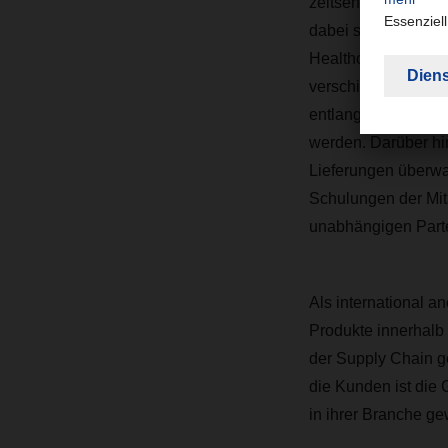
zeitsensibel und u
dabei sicher, dass
Healthcare-Sektor k
verschiedener Qual
entlang der gesamt
werden. Darüber hi
Lieferungen überwa
Schulungen der Mita
unabhängigen Parte
Als international an
Produkte innerhalb 
der Supply Chain g
die Kunden ist die
in ihrer Branche gew