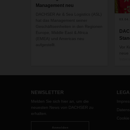
Management neu
DACHSER Air & Sea Logistics (ASL)
03.04
hat das Management seiner
Geschäftseinheiten in den Regionen
DAC
Europe, Middle East & Africa
Stan
(EMEA) und Americas neu
aufgestellt.
Vor 
neue 
Inter
Juron
März 
einge
Flugh
Anlag
NEWSLETTER
LEGA
DACHS
Melden Sie sich hier an, um die
Impre
um di
neuesten News von DACHSER zu
inter
Datens
erhalten.
erfüll
Cookie
Anmelden