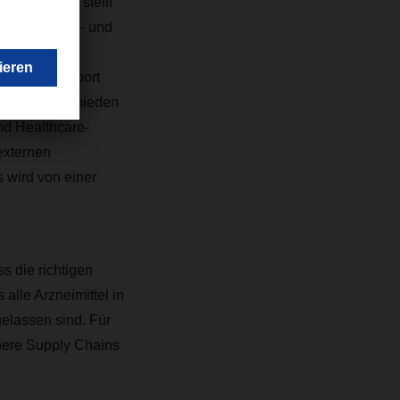
ifikat GDP stellt
 Life-Science- und
Prüfung
g und Transport
ungsgemäß vermieden
nd Healthcare-
externen
 wird von einer
s die richtigen
alle Arzneimittel in
elassen sind. Für
here Supply Chains