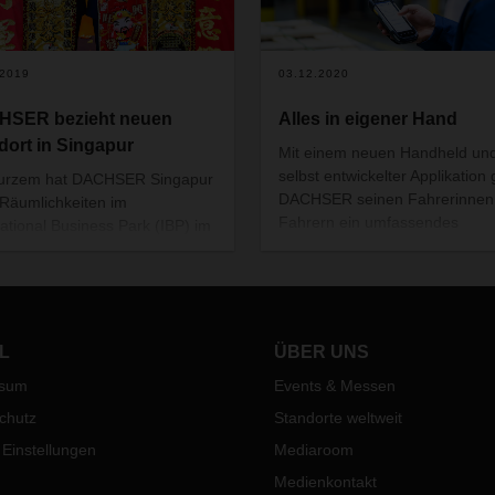
.2019
03.12.2020
HSER bezieht neuen
Alles in eigener Hand
dort in Singapur
Mit einem neuen Handheld un
selbst entwickelter Applikation 
Kurzem hat DACHSER Singapur
DACHSER seinen Fahrerinnen
Räumlichkeiten im
Fahrern ein umfassendes
national Business Park (IBP) im
Assistenzsystem an die Hand,
g District bezogen. Am 29.
sie intuitiv und zuverlässig durc
wurde das Büro feierlich
logistischen Prozesse im
weiht. Zusammen mit dem
Nahverkehr führt.
afenbüro und den Warehouse-
en des Logistikdienstleisters ist
L
ÜBER UNS
ER Singapur gut aufgestellt,
ssum
Events & Messen
e logistischen Anforderungen
nationaler Unternehmen zu
chutz
Standorte weltweit
en.
 Einstellungen
Mediaroom
Medienkontakt