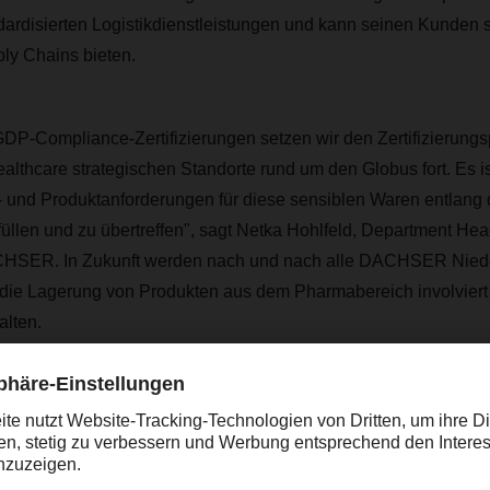
ardisierten Logistikdienstleistungen und kann seinen Kunden s
ly Chains bieten.
DP-Compliance-Zertifizierungen setzen wir den Zertifizierungs
althcare strategischen Standorte rund um den Globus fort. Es ist
 und Produktanforderungen für diese sensiblen Waren entlang
üllen und zu übertreffen", sagt Netka Hohlfeld, Department Hea
CHSER. In Zukunft werden nach und nach alle DACHSER Niede
 die Lagerung von Produkten aus dem Pharmabereich involviert
alten.
rungen an anspruchsvolle Produkte
kamenten, Impfstoffen und anderen Arzneimitteln sind oft temp