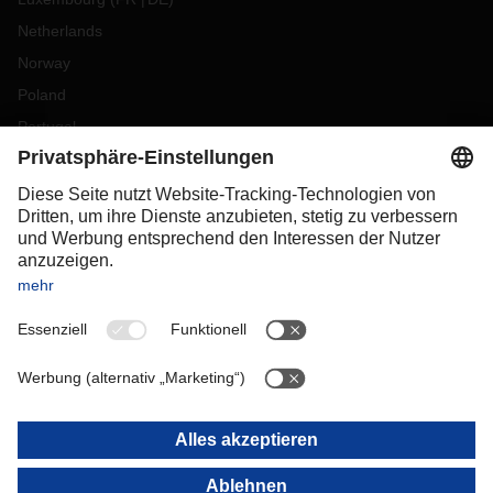
Netherlands
Norway
Poland
Portugal
Romania
Slovakia
Spain
Sweden
Switzerland
(
DE
FR
)
Turkey
OCEANIA
Australia
New Zealand