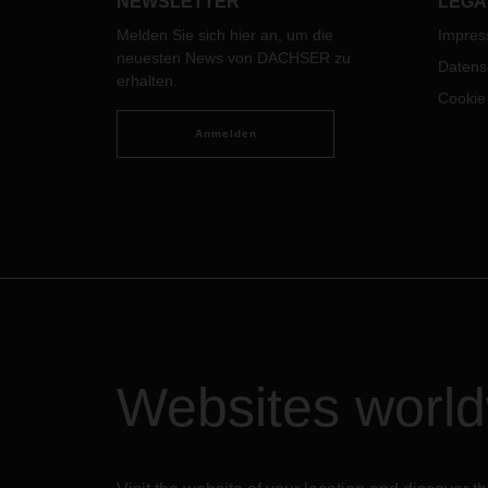
NEWSLETTER
LEGA
gesamte DACHSER Netzwerk
Melden Sie sich hier an, um die
Impre
bereichern und unterstützen
neuesten News von DACHSER zu
können. Aber was genau macht
Datens
erhalten.
einen solchen operativen
Cookie
Fachexperten aus?
Anmelden
Websites worl