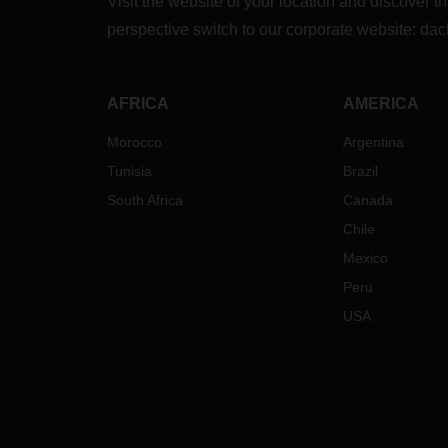
Visit the website of your location and discove
perspective switch to our corporate website:
dac
AFRICA
AMERICA
Morocco
Argentina
Tunisia
Brazil
South Africa
Canada
Chile
Mexico
Peru
USA