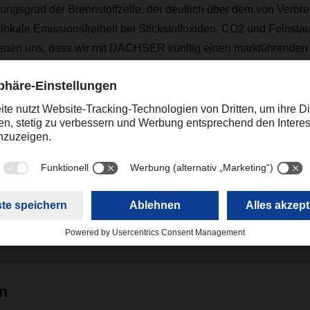
ngsgrad der Brennstoffzelle, der deutlich über dem von Verb
 lokale Emissionsfreiheit bei Stickstoffoxiden, CO2 und Feinstau
freuen uns, dass wir mit DACHSER künftig einen markführenden 
n zählen dürfen“, sagt Werner Diwald, Vorstandsvorsitzender d
Kontakt
Christian Weber
+49 831 5916-1425
Corporate Public Relations
christian.weber@dachser.
en