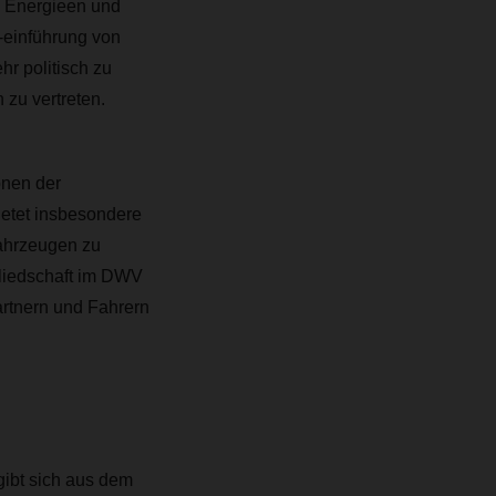
n Energieen und
-einführung von
r politisch zu
 zu vertreten.
onen der
ietet insbesondere
fahrzeugen zu
gliedschaft im DWV
rtnern und Fahrern
rgibt sich aus dem