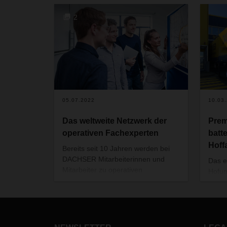
2
05.07.2022
10.03
Das weltweite Netzwerk der
Prem
operativen Fachexperten
batt
Hoff
Bereits seit 10 Jahren werden bei
DACHSER Mitarbeiterinnen und
Das e
Mitarbeiter zu operativen
Hofum
Fachexperten weitergebildet. Ziel ist
in d
es, dass diese mit einem reichen
Niede
Erfahrungsschatz und detailliertem
Kopen
Know-how ihre eigenen
diese
Niederlassungen und dadurch das
ander