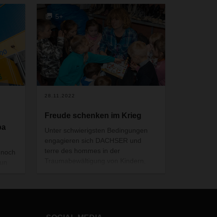
5+
28.11.2022
Freude schenken im Krieg
pa
Unter schwierigsten Bedingungen
engagieren sich DACHSER und
terre des hommes in der
 noch
Traumabewältigung von Kindern,
nun
Jugendlichen und deren Eltern in
 in
der Ukraine.
m