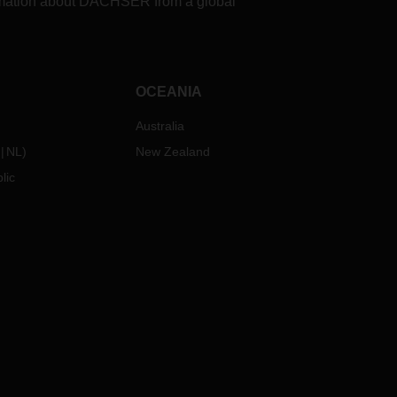
formation about DACHSER from a global
OCEANIA
Australia
NL
)
New Zealand
lic