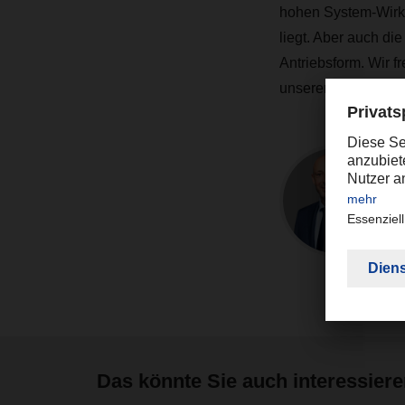
hohen System-Wirku
liegt. Aber auch die
Antriebsform. Wir 
unseren Mitglieder
Das könnte Sie auch interessier