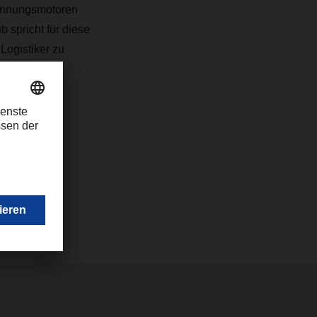
rennungsmotoren
b spricht für diese
Logistiker zu
es DWV.
com