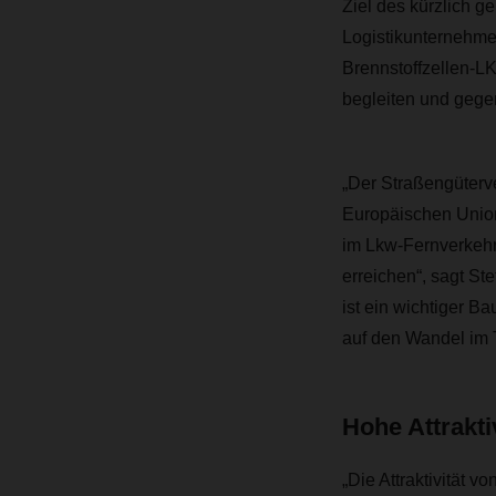
Ziel des kürzlich 
Logistikunternehmen
Brennstoffzellen-L
begleiten und gegen
„Der Straßengüterv
Europäischen Union 
im Lkw-Fernverkehr
erreichen“, sagt S
ist ein wichtiger 
auf den Wandel im T
Hohe Attrakti
„Die Attraktivität 