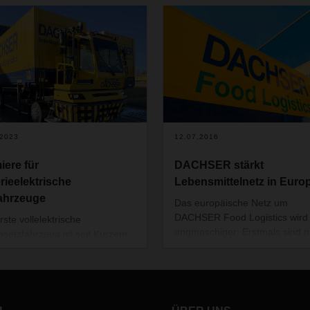
.2023
12.07.2016
iere für
DACHSER stärkt
erieelektrische
Lebensmittelnetz in Euro
ahrzeuge
Das europäische Netz um
DACHSER Food Logistics wird
rste vollelektrische
engmaschiger: Erstmals sind 
setzfahrzeug ist seit Kurzem
auch regelmäßige Zustellungen
er dänischen DACHSER
Serbien möglich, ein wichtiger
rlassung Hvidovre bei
Schritt bei der Erweiterung des
hagen im Einsatz. Weitere
European Food Networks in
r Fahrzeuge sollen bald für
Richtung Südosteuropa. Zude
e Niederlassungen folgen.