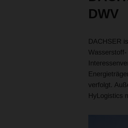
DWV
DACHSER ist 
Wasserstoff-
Interessenve
Energieträge
verfolgt.
Auße
HyLogistics m