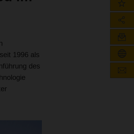
n
seit 1996 als
inführung des
hnologie
er