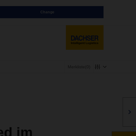
Change
Merkliste
(0)
ed im