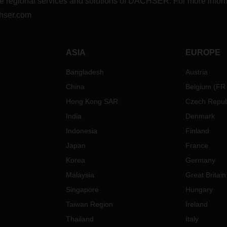
r the regional services and solutions of DACHSER. For more in
hser.com
ASIA
EUROPE
Bangladesh
Austria
China
Belgium
(
FR
Hong Kong SAR
Czech Repub
India
Denmark
Indonesia
Finland
Japan
France
Korea
Germany
Malaysia
Great Britain
Singapore
Hungary
Taiwan Region
Ireland
Thailand
Italy