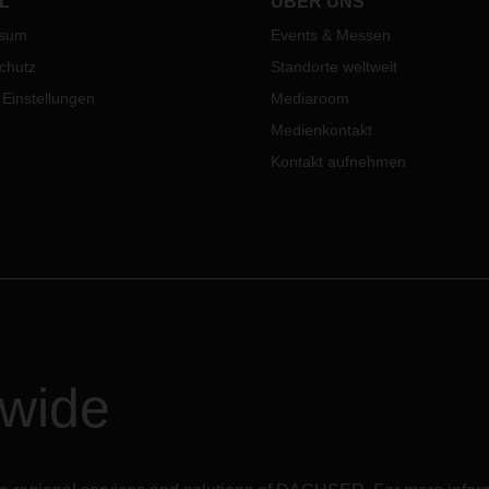
L
ÜBER UNS
übernimmt ein neuer Korrespo
ssum
Events & Messen
die Verteilung in Irland.
chutz
Standorte weltweit
 Einstellungen
Mediaroom
Medienkontakt
Kontakt aufnehmen
dwide