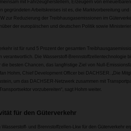
gemeinsam mit Fahrzeugherstellern, Erzeugern von erneuerbare
 gegründeten Arbeitskreises ist es, die Marktvorbereitung und 
KW zur Reduzierung der Treibhausgasemissionen im Güterverkeh
über der europäischen und deutschen Politik sowie Ministerien
erkehr ist für rund 5 Prozent der gesamten Treibhausgasemissi
verantwortlich. Die Wasserstoff-Brennstoffzellentechnologie b
 die besten Chancen, das langfristige Ziel von Null-Emissions
tefan Hohm, Chief Development Officer bei DACHSER. „Die Mit
Baustein, um das DACHSER-Netzwerk zusammen mit Transportpa
ransportsektor vorzubereiten“, sagt Hohm weiter.
vität für den Güterverkehr
von Wasserstoff- und Brennstoffzellen-Lkw für den Güterverkehr e