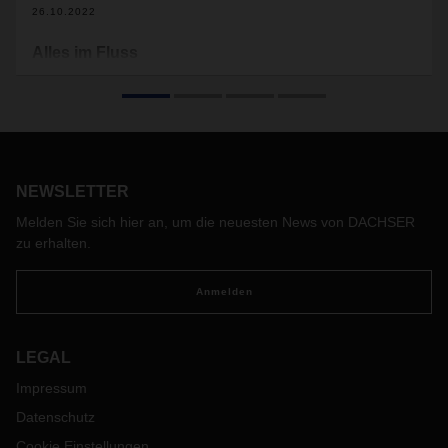
26.10.2022
Alles im Fluss
Eine gewachsene, stabile Verbindung: Seit bald zwei
Jahrzehnten bauen GF Piping Systems und DACHSER ihre
Geschäftsbeziehungen stetig aus. Ein Meilenstein, die
zehnjährige Zusammenarbeit in Nordeuropa, wurde zuletzt
im schwedischen Jönköping gefeiert. Das dortige DACHSER
Warehouse verbindet einen der weltweit führenden
NEWSLETTER
Hersteller von sicheren und zuverlässigen
Melden Sie sich hier an, um die neuesten News von DACHSER
Rohrleitungssystemen mit den nordischen Märkten.
zu erhalten.
Anmelden
LEGAL
Impressum
Datenschutz
Cookie Einstellungen