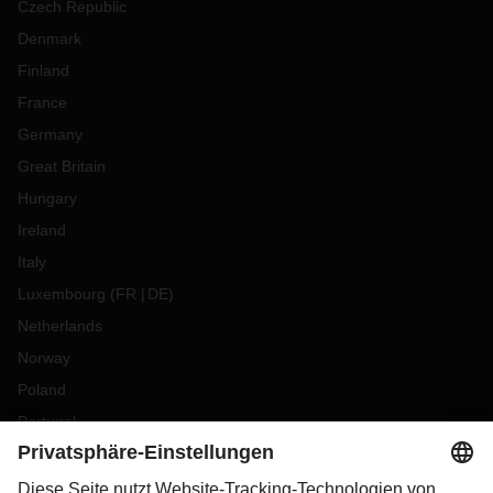
Czech Republic
Denmark
Finland
France
Germany
Great Britain
Hungary
Ireland
Italy
Luxembourg
(
FR
DE
)
Netherlands
Norway
Poland
Portugal
Romania
Slovakia